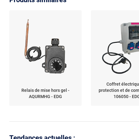
Coffret électriq
Relais de mise hors gel -
protection et de co
AQURMHG - EDG
106050 - ED
Tendances actuelles :