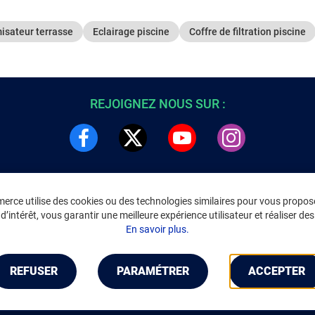
isateur terrasse
Eclairage piscine
Coffre de filtration piscine
REJOIGNEZ NOUS SUR :
rce utilise des cookies ou des technologies similaires pour vous propose
DRE
INFORMATIONS LÉGALES
’intérêt, vous garantir une meilleure expérience utilisateur et réaliser des 
C
Environnement
En savoir plus.
CGV
/
CGU Marketplace
Données personnelles
/
Cookies
Gérer mes cookies
REFUSER
PARAMÉTRER
ACCEPTER
Mentions légales
Accessibilité : non conforme
Notice d'accessibilité