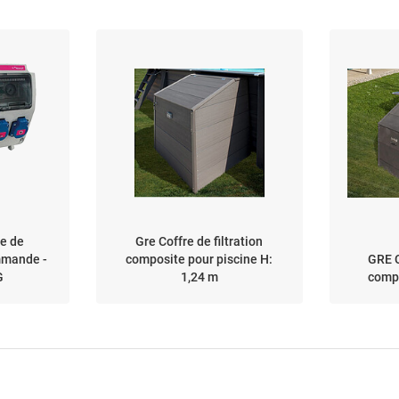
ue de
Gre Coffre de filtration
mmande -
composite pour piscine H:
GRE C
G
1,24 m
compo