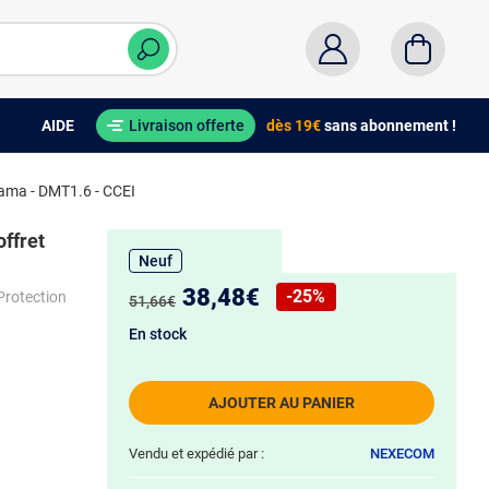
AIDE
Livraison offerte
dès 19€
sans abonnement !
rama - DMT1.6 - CCEI
offret
Neuf
Nouveau prix :
38,48€
-25%
Protection
Ancien prix :
51,66€
Réduction de :
En stock
AJOUTER AU PANIER
Vendu et expédié par :
NEXECOM