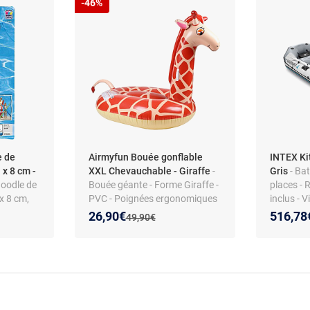
-46%
e de
Airmyfun Bouée gonflable
INTEX Ki
 x 8 cm -
XXL Chevauchable - Giraffe
-
Gris
- Ba
Noodle de
Bouée géante - Forme Giraffe -
places - 
x 8 cm,
PVC - Poignées ergonomiques
inclus - 
 pièce)
- 140 x 140 x 105 cm
328 x 14
Nouveau prix :
Réduction de :
26,90€
516,78
Ancien prix :
49,90€