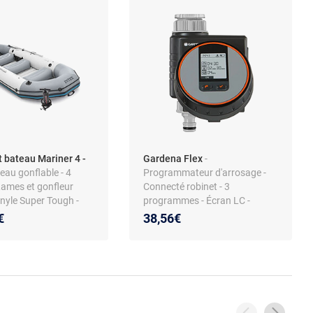
t bateau Mariner 4 -
Gardena Flex
-
teau gonflable - 4
Programmateur d'arrosage -
Rames et gonfleur
Connecté robinet - 3
Vinyle Super Tough -
programmes - Écran LC -
5 x 48 cm
Fonctionne sur batterie
€
38,56€