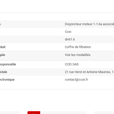
n
Disjoncteur moteur 1-1.6a associ
Ccei
dmt1.6
duit
Coffre de filtration
gale
Voir les modalités
esponsable
CCEI SAS
stale
21 rue Henri et Antoine Maurras, 1
ectronique
contact@ccei.fr