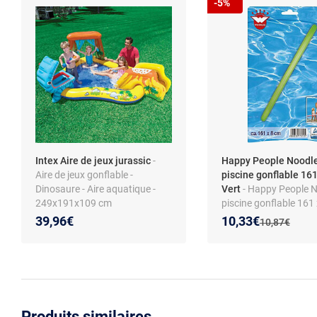
-5%
Intex Aire de jeux jurassic
-
Happy People Noodl
Aire de jeux gonflable -
piscine gonflable 161
Dinosaure - Aire aquatique -
Vert
- Happy People 
249x191x109 cm
piscine gonflable 161 
vert (sans sélection, 1
Nouveau prix :
Réduction de :
39,96€
10,33€
Ancien prix :
10,87€
Produits similaires