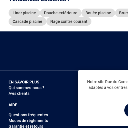
Liner piscine
Douche extérieure
Bouée piscine
Brum
Cascade piscine
Nage contre courant
Notre site Rue du Comme
EN SAVOIR PLUS
NOUS REJOIN
adaptés à vos centres d
Qui sommes-nous ?
Vendez sur RD
Avis clients
Recrutement
AIDE
Questions fréquentes
Modes de règlements
Garantie et retours