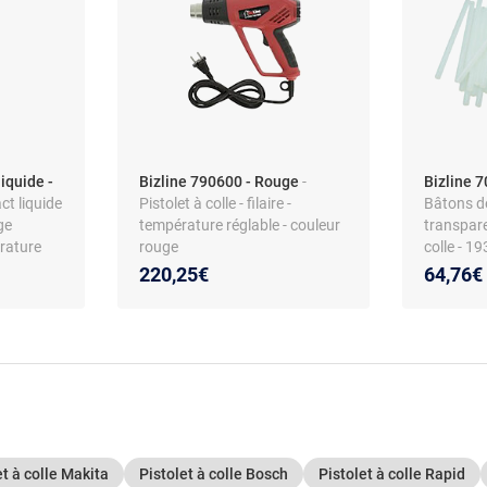
iquide -
Bizline 790600 - Rouge
-
Bizline 
ct liquide
Pistolet à colle - filaire -
Bâtons de
ge
température réglable - couleur
transpare
rature
rouge
colle - 19
220,25€
64,76€
et à colle Makita
Pistolet à colle Bosch
Pistolet à colle Rapid