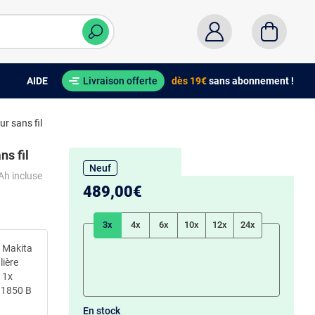
AIDE
Livraison offerte
dès 19€
sans abonnement !
r sans fil
ns fil
Neuf
 Ah incluse
489,00€
3x
4x
6x
10x
12x
24x
x Makita
lière
 1x
L 1850 B
En stock