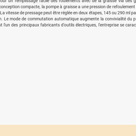
pour un remplissage facile des roulements avec de la graisse via des g
sa conception compacte, la pompe à graisse a une pression de refoulemen
s. La vitesse de pressage peut être réglée en deux étapes, 145 ou 290 ml p
. Le mode de commutation automatique augmente la convivialité du pisto
l'un des principaux fabricants d'outils électriques, l'entreprise se cara