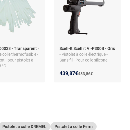
700033 - Transparent
-
Scell-It Scell it VI-P300B - Gris
 colle thermofusible -
- Pistolet à colle électrique -
nt - pour pistolet à
Sans fil - Pour colle silicone
3 °C
Nouveau prix :
Réduction de :
439,87€
Ancien prix :
483,86€
Pistolet à colle DREMEL
Pistolet à colle Ferm