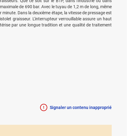
raisseurs. Que ce soit sur le BTP, dans l'industrie ou dans
t maximale de 690 bar. Avec le tuyau de 1,2 m de long, même
ar minute. Dans la deuxième étape, la vitesse de pressage est
let graisseur. L'interrupteur verrouillable assure un haut
ctérise par une longue tradition et une qualité de traitement
Signaler un contenu inapproprié