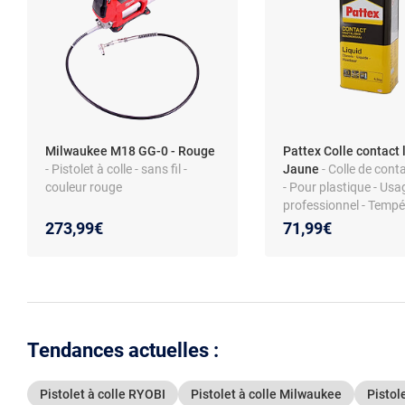
Milwaukee M18 GG-0 - Rouge
Pattex Colle contact l
- Pistolet à colle - sans fil -
Jaune
- Colle de conta
couleur rouge
- Pour plastique - Usa
professionnel - Tempé
colle 100°C
273,99€
71,99€
Tendances actuelles :
Pistolet à colle RYOBI
Pistolet à colle Milwaukee
Pistol