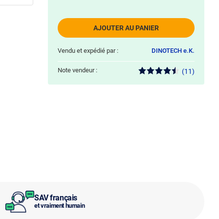
AJOUTER AU PANIER
Vendu et expédié par :
DINOTECH e.K.
Note vendeur :
(11)
SAV français
et vraiment humain