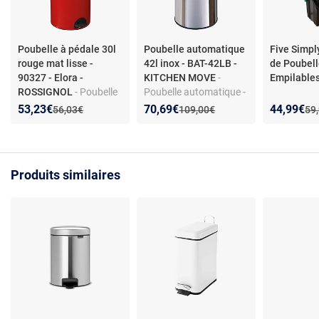
Poubelle à pédale 30l
Poubelle automatique
Five Simpl
rouge mat lisse -
42l inox - BAT-42LB -
de Poubell
90327 - Elora -
KITCHEN MOVE
-
Empilables
ROSSIGNOL
- Poubelle
Poubelle automatique -
à pédale 30 L - Rouge
Capteur infrarouge -
Nouveau prix :
Réduction de :
Nouveau prix :
Réduction de :
Nouveau p
Réduction
53,23€
70,69€
44,99€
Ancien prix :
Ancien prix :
Anc
56,03€
109,00€
59
mat - Matériaux
Couvercle amovible -
recyclables -
Capacité 42L
Fabrication française -
Socle stabilisé
Produits similaires