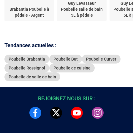
Guy Levasseur
Guy L
Brabantia Poubelle à
Poubelle salle de bain
Poubelle s
pédale - Argent
5L à pédale
5L à
Tendances actuelles :
Poubelle Brabantia
Poubelle But
Poubelle Curver
Poubelle Rossignol
Poubelle de cuisine
Poubelle de salle de bain
REJOIGNEZ NOUS SUR :