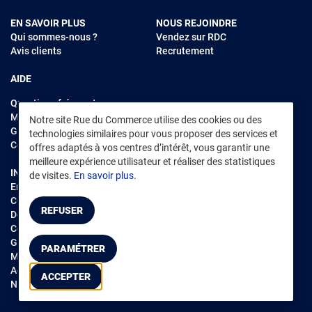
EN SAVOIR PLUS
NOUS REJOINDRE
Qui sommes-nous ?
Vendez sur RDC
Avis clients
Recrutement
AIDE
Questions fréquentes
Modes de règlements
Notre site Rue du Commerce utilise des cookies ou des
Garantie et retours
technologies similaires pour vous proposer des services et
Contacter Rue du Commerce
offres adaptés à vos centres d’intérêt, vous garantir une
meilleure expérience utilisateur et réaliser des statistiques
INFORMATIONS LÉGALES
RENDEZ-VOUS SUR L'APP
de visites.
En savoir plus.
Environnement
CGV
/
CGU Marketplace
REFUSER
Données personnelles
/
Cookies
Gérer mes cookies
PARAMÉTRER
Mentions légales
Accessibilité : non conforme
ACCEPTER
Notice d'accessibilité