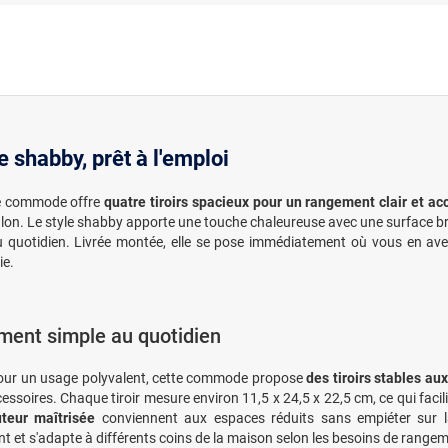
 shabby, prêt à l'emploi
tte commode offre
quatre tiroirs spacieux pour un rangement clair et ac
lon. Le style shabby apporte une touche chaleureuse avec une surface br
u quotidien. Livrée montée, elle se pose immédiatement où vous en avez
ie.
ent simple au quotidien
our un usage polyvalent, cette commode propose
des tiroirs stables au
essoires. Chaque tiroir mesure environ 11,5 x 24,5 x 22,5 cm, ce qui facilit
uteur maîtrisée
conviennent aux espaces réduits sans empiéter sur la
t et s'adapte à différents coins de la maison selon les besoins de range