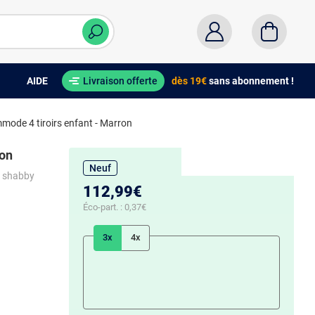
AIDE
Livraison offerte
dès 19€
sans abonnement !
ode 4 tiroirs enfant - Marron
ron
Neuf
e shabby
112,99€
Éco-part. :
0,37€
3x
4x