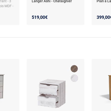
ant - 3
Langer Ashi - Chataignier
Plan à L
bois MDF -
519,00€
399,00