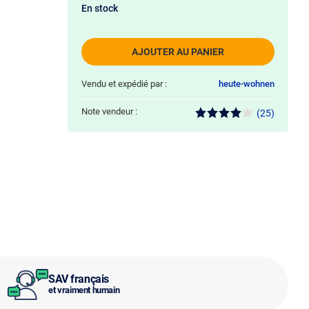
En stock
AJOUTER AU PANIER
Vendu et expédié par :
heute-wohnen
Note vendeur :
(25)
SAV français
et vraiment humain