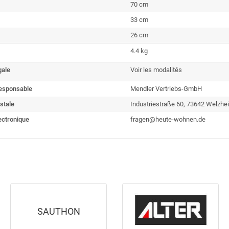
70 cm
33 cm
26 cm
4.4 kg
gale
Voir les modalités
esponsable
Mendler Vertriebs-GmbH
stale
Industriestraße 60, 73642 Welzhe
ectronique
fragen@heute-wohnen.de
SAUTHON