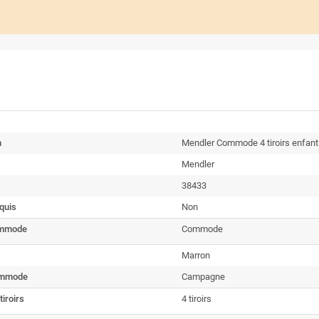
n
Mendler Commode 4 tiroirs enfant
Mendler
38433
quis
Non
ommode
Commode
Marron
ommode
Campagne
iroirs
4 tiroirs