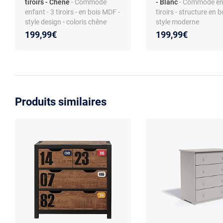
tiroirs - Chêne
- Commode
- Blanc
- Commode enf
enfant - 3 tiroirs - en bois MDF -
tiroirs - structure en 
style design - coloris chêne
style moderne
199,99€
199,99€
Produits similaires