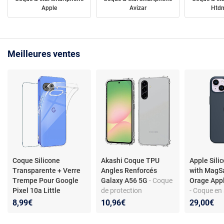
Apple
Avizar
Htdm
Meilleures ventes
Coque Silicone
Akashi Coque TPU
Apple Sili
Transparente + Verre
Angles Renforcés
with MagS
Trempe Pour Google
Galaxy A56 5G
- Coque
Orage App
Pixel 10a Little
de protection
- Coque en 
Boutik©
transparente avec
MagSafe p
8,99€
10,96€
29,00€
angles renforcés pour
iPhone 14
Samsung Galaxy A56