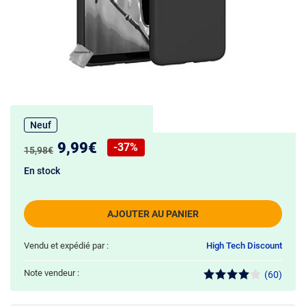
Neuf
Nouveau prix :
9,99€
-37%
Ancien prix :
15,98€
Réduction de :
En stock
AJOUTER AU PANIER
Vendu et expédié par :
High Tech Discount
Note vendeur :
(60)