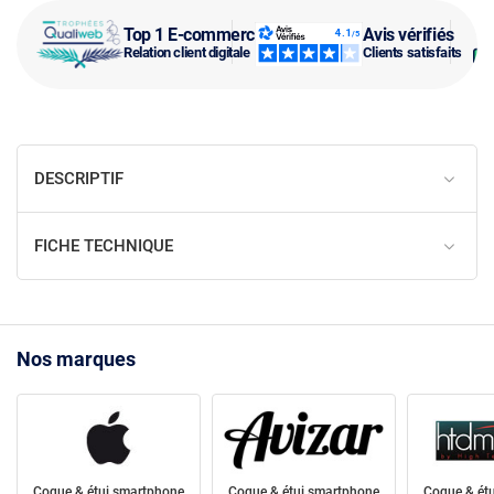
Top 1 E-commerce
Avis vérifiés
Relation client digitale
Clients satisfaits
DESCRIPTIF
FICHE TECHNIQUE
Nos marques
Coque & étui smartphone
Coque & étui smartphone
Coque & ét