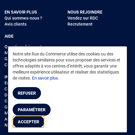
EN SAVOIR PLUS
NOUS REJOINDRE
Qui sommes-nous ?
Vendez sur RDC
Avis clients
Recrutement
AIDE
Questions fréquentes
Modes de règlements
Notre site Rue du Commerce utilise des cookies ou des
Garantie et retours
technologies similaires pour vous proposer des services et
Contacter Rue du Commerce
offres adaptés à vos centres d’intérêt, vous garantir une
meilleure expérience utilisateur et réaliser des statistiques
INFORMATIONS LÉGALES
RENDEZ-VOUS SUR L'APP
de visites.
En savoir plus.
Environnement
CGV
/
CGU Marketplace
REFUSER
Données personnelles
/
Cookies
Gérer mes cookies
PARAMÉTRER
Mentions légales
Accessibilité : non conforme
ACCEPTER
Notice d'accessibilité