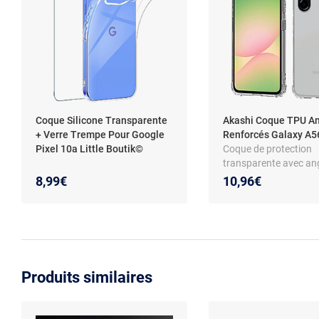
Coque Silicone Transparente
Akashi Coque TPU A
+ Verre Trempe Pour Google
Renforcés Galaxy A
Pixel 10a Little Boutik©
Coque de protection
transparente avec an
renforcés pour Sams
8,99€
10,96€
Galaxy A56 5G
Produits similaires