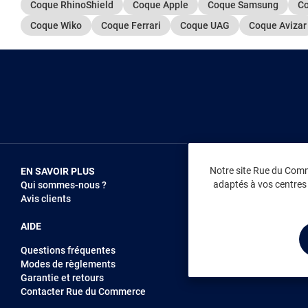
Coque RhinoShield
Coque Apple
Coque Samsung
Co
Coque Wiko
Coque Ferrari
Coque UAG
Coque Avizar
Notre site Rue du Comme
EN SAVOIR PLUS
NOUS REJOIN
adaptés à vos centres d
Qui sommes-nous ?
Vendez sur RD
Avis clients
Recrutement
AIDE
Questions fréquentes
Modes de règlements
Garantie et retours
Contacter Rue du Commerce