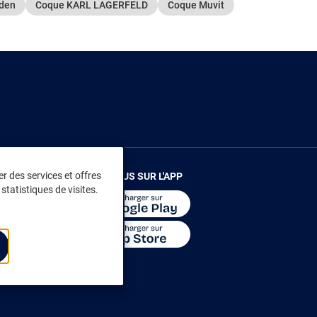
eden
Coque KARL LAGERFELD
Coque Muvit
r des services et offres
RENDEZ-VOUS SUR L'APP
statistiques de visites.