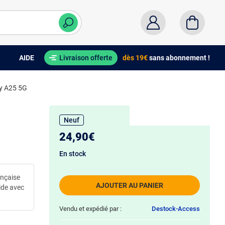
AIDE
Livraison offerte
dès 19€
sans abonnement !
y A25 5G
Neuf
24,90€
En stock
ançaise
AJOUTER AU PANIER
ide avec
Vendu et expédié par :
Destock-Access