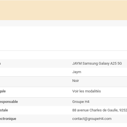
n
JAYM Samsung Galaxy A25 5G
Jaym
Noir
gale
Voir les modalités
esponsable
Groupe H4
stale
88 avenue Charles de Gaulle, 925
ectronique
contact@groupeH4.com