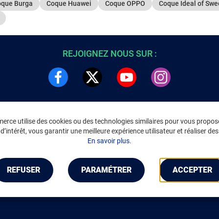
que Burga
Coque Huawei
Coque OPPO
Coque Ideal of Sw
REJOIGNEZ NOUS SUR :
rce utilise des cookies ou des technologies similaires pour vous propose
DRE
INFORMATIONS LÉGALES
’intérêt, vous garantir une meilleure expérience utilisateur et réaliser des 
C
Environnement
En savoir plus.
CGV
/
CGU Marketplace
Données personnelles
/
Cookies
Gérer mes cookies
REFUSER
PARAMÉTRER
ACCEPTER
Mentions légales
Accessibilité : non conforme
Notice d'accessibilité