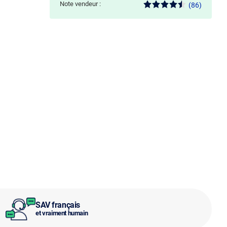
Note vendeur :
(86)
SAV français
et vraiment humain