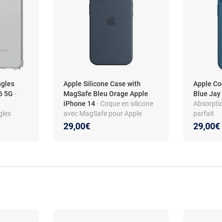
ngles
Apple Silicone Case with
Apple Co
56 5G
-
MagSafe Bleu Orage Apple
Blue Ja
iPhone 14
- Coque en silicone
Absorptio
gles
avec MagSafe pour Apple
parfait
ung
iPhone 14
29,00€
29,00€