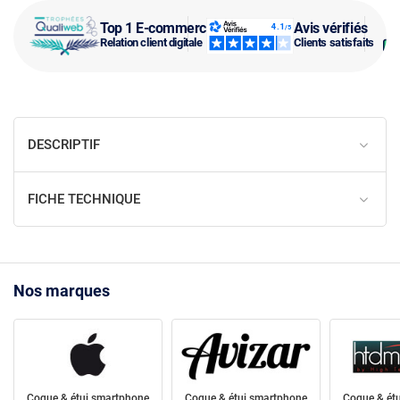
Top 1 E-commerce
Avis vérifiés
Relation client digitale
Clients satisfaits
DESCRIPTIF
FICHE TECHNIQUE
Nos marques
Coque & étui smartphone
Coque & étui smartphone
Coque & ét