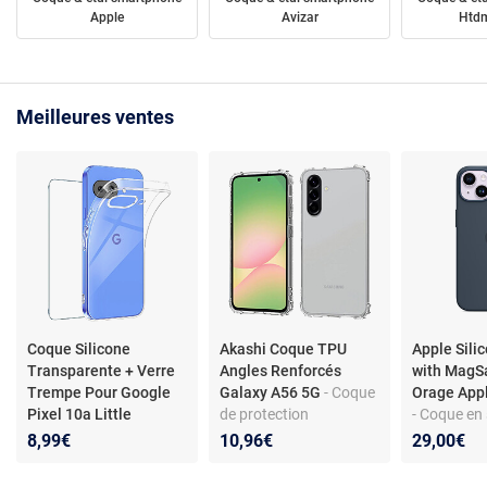
Apple
Avizar
Htdm
Meilleures ventes
Coque Silicone
Akashi Coque TPU
Apple Sili
Transparente + Verre
Angles Renforcés
with MagS
Trempe Pour Google
Galaxy A56 5G
- Coque
Orage App
Pixel 10a Little
de protection
- Coque en 
Boutik©
transparente avec
MagSafe p
8,99€
10,96€
29,00€
angles renforcés pour
iPhone 14
Samsung Galaxy A56