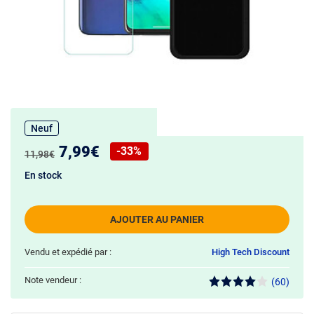
Neuf
Nouveau prix :
7,99€
-33%
Ancien prix :
11,98€
Réduction de :
En stock
AJOUTER AU PANIER
Vendu et expédié par :
High Tech Discount
Note vendeur :
(60)