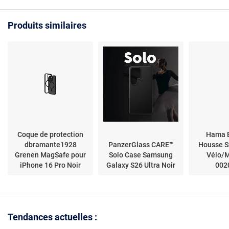
5G
Produits similaires
Coque de protection
Hama E
dbramante1928
PanzerGlass CARE™
Housse 
Grenen MagSafe pour
Solo Case Samsung
Vélo/M
iPhone 16 Pro Noir
Galaxy S26 Ultra Noir
002
Tendances actuelles :