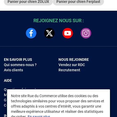
Panier pour chien ZOLUX
Panier pour chien Ferplast
REJOIGNEZ NOUS SUR :
EN SAVOIR PLUS
NOUS REJOINDRE
Qui sommes-nous ?
Vendez sur RDC
Avis clients
Recrutement
AIDE
Questions fréquentes
Modes de règlements
Notre site Rue du Commerce utilise des cookies ou des
Garantie et retours
technologies similaires pour vous proposer des services et
Contacter Rue du Commerce
offres adaptés à vos centres d’intérêt, vous garantir une
meilleure expérience utilisateur et réaliser des statistiques
INFORMATIONS LÉGALES
RENDEZ-VOUS SUR L'APP
de visites.
En savoir plus.