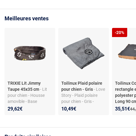
Meilleures ventes
-20%
TRIXIE Lit Jimmy
Toilinux Plaid polaire
Toilinux C
Taupe 45x35 cm
- Lit
pour chien - Gris
- Love
rectangle e
pour chien - Housse
Story - Plaid polaire
polyester 
amovible - Base
pour chien - Gris -
Long 90 c
antidérapante - Tissu
Design
Story - Cou
Nouveau p
Réduction
29,62€
10,49€
35,51€
Anc
44
Peluche
rectangle e
polyester p
Long 90 cm