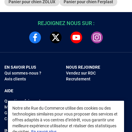
Panier pour chien ZOLUX
Panier pour chien Ferplast
REJOIGNEZ NOUS SUR :
EN SAVOIR PLUS
NOUS REJOINDRE
Qui sommes-nous ?
Vendez sur RDC
Avis clients
Recrutement
AIDE
Questions fréquentes
Modes de règlements
Notre site Rue du Commerce utilise des cookies ou des
Garantie et retours
technologies similaires pour vous proposer des services et
Contacter Rue du Commerce
offres adaptés à vos centres d’intérêt, vous garantir une
meilleure expérience utilisateur et réaliser des statistiques
INFORMATIONS LÉGALES
RENDEZ-VOUS SUR L'APP
de visites.
En savoir plus.