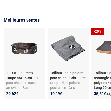
Meilleures ventes
-20%
TRIXIE Lit Jimmy
Toilinux Plaid polaire
Toilinux C
Taupe 45x35 cm
- Lit
pour chien - Gris
- Love
rectangle e
pour chien - Housse
Story - Plaid polaire
polyester 
amovible - Base
pour chien - Gris -
Long 90 c
antidérapante - Tissu
Design
Story - Cou
Nouveau p
Réduction
29,62€
10,49€
35,51€
Anc
44
Peluche
rectangle e
polyester p
Long 90 cm