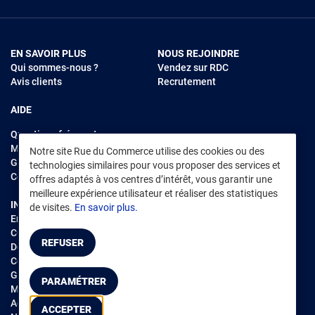
EN SAVOIR PLUS
NOUS REJOINDRE
Qui sommes-nous ?
Vendez sur RDC
Avis clients
Recrutement
AIDE
Questions fréquentes
Modes de règlements
Notre site Rue du Commerce utilise des cookies ou des
Garantie et retours
technologies similaires pour vous proposer des services et
Contacter Rue du Commerce
offres adaptés à vos centres d’intérêt, vous garantir une
meilleure expérience utilisateur et réaliser des statistiques
INFORMATIONS LÉGALES
RENDEZ-VOUS SUR L'APP
de visites.
En savoir plus.
Environnement
CGV
/
CGU Marketplace
REFUSER
Données personnelles
/
Cookies
Gérer mes cookies
PARAMÉTRER
Mentions légales
Accessibilité : non conforme
ACCEPTER