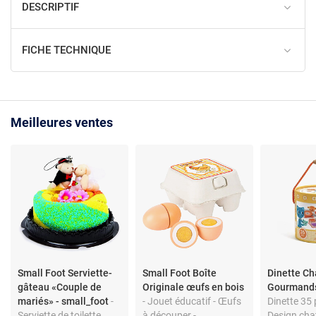
DESCRIPTIF
FICHE TECHNIQUE
Meilleures ventes
Small Foot Serviette-
Small Foot Boîte
Dinette Ch
gâteau «Couple de
Originale œufs en bois
Gourmands
mariés» - small_foot
-
- Jouet éducatif - Œufs
Dinette 35 
Serviette de toilette
à découper -
Design chat