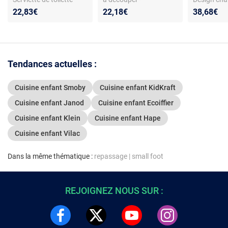
pliée - Couple d'ours
Compatible avec
de 18 mois
22,83€
22,18€
38,68€
mariés - Mousqueton
ustensiles de cuisine
l'imaginati
Tendances actuelles :
Cuisine enfant Smoby
Cuisine enfant KidKraft
Cuisine enfant Janod
Cuisine enfant Ecoiffier
Cuisine enfant Klein
Cuisine enfant Hape
Cuisine enfant Vilac
Dans la même thématique :
repassage
|
small foot
REJOIGNEZ NOUS SUR :