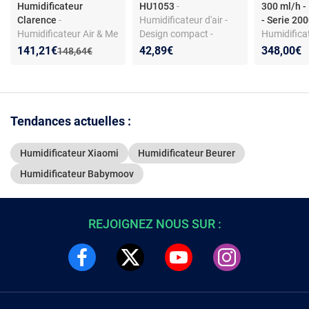
Humidificateur
HU1053
-
300 ml/h 
Clarence
-
Humidificateur d'air -
- Serie 20
Humidificateur Air & Me
Design compact -
Humidifica
Clarence - Ultrasons -
Électroménagers de
évaporatio
Nouveau prix :
Réduction de :
141,21€
42,89€
348,00€
Ancien prix :
148,64€
5L - 40 m² - Connecté -
qualité - Solac
NanoCloud 
Noir - Ionisation
4L - Surfac
Silencieux
Tendances actuelles :
Humidificateur Xiaomi
Humidificateur Beurer
Humidificateur Babymoov
REJOIGNEZ NOUS SUR :