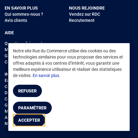
EN SAVOIR PLUS
NOUS REJOINDRE
Qui sommes-nous ?
Vendez sur RDC
Avis clients
Recrutement
AIDE
Questions fréquentes
Modes de règlements
Notre site Rue du Commerce utilise des cookies ou des
Garantie et retours
technologies similaires pour vous proposer des services et
Contacter Rue du Commerce
offres adaptés à vos centres d’intérêt, vous garantir une
meilleure expérience utilisateur et réaliser des statistiques
INFORMATIONS LÉGALES
RENDEZ-VOUS SUR L'APP
de visites.
En savoir plus.
Environnement
CGV
/
CGU Marketplace
REFUSER
Données personnelles
/
Cookies
Gérer mes cookies
PARAMÉTRER
Mentions légales
Accessibilité : non conforme
ACCEPTER
Notice d'accessibilité