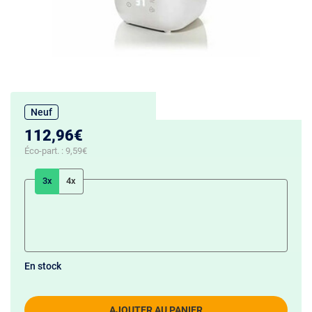
Neuf
112,96€
Éco-part. :
9,59€
3x
4x
En stock
AJOUTER AU PANIER