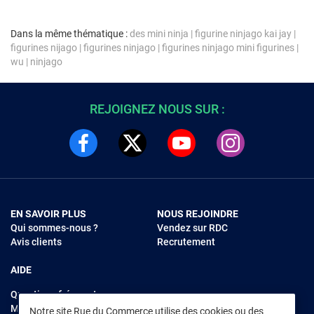
Dans la même thématique :
des mini ninja
|
figurine ninjago kai jay
|
figurines nijago
|
figurines ninjago
|
figurines ninjago mini figurines
|
wu
|
ninjago
REJOIGNEZ NOUS SUR :
EN SAVOIR PLUS
NOUS REJOINDRE
Qui sommes-nous ?
Vendez sur RDC
Avis clients
Recrutement
AIDE
Questions fréquentes
Modes de règlements
Notre site Rue du Commerce utilise des cookies ou des