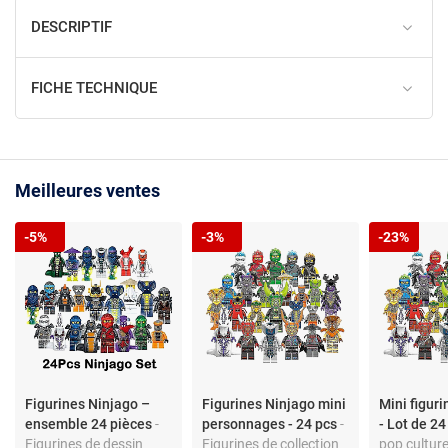
DESCRIPTIF
FICHE TECHNIQUE
Meilleures ventes
-5%
-3%
-23%
Figurines Ninjago –
Figurines Ninjago mini
Mini figur
ensemble 24 pièces
-
personnages - 24 pcs
-
- Lot de 2
Figurines de dessin
Figurines de collection
pop culture