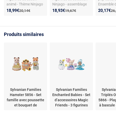
animé - Thème Ninjago
Ninjago - assemblage
Ensemble d
- Lot de 24 mini-
facile sans notice -
figures à a
Nouveau prix :
Réduction de :
Nouveau prix :
Réduction de :
Nouveau p
Réduction
18,99€
18,93€
20,17€
Ancien prix :
Ancien prix :
Anc
20,14€
19,67€
26
figurines à assembler -
compatibilité briques -
Compatible
Hauteur env. 4,5 cm -
personnages variés Kai,
constructio
Personnages variés
Jay, Sensei Wu
soignés - I
(Kai, Jay, Sensei Wu)
collection e
Produits similaires
Sylvanian Families
Sylvanian Families
Sylvania
Hamster 5856 - Set
Enchanted Babies - Set
Triplés O
famille avec poussette
d’accessoires Magic
5866 - Pla
et bouquet de
Friends - 3 figurines
à bascule 
tournesols