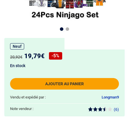
Neuf
Nouveau prix :
19,79€
-5%
Ancien prix :
20,92€
Réduction de :
En stock
AJOUTER AU PANIER
Vendu et expédié par :
Longman9
Note vendeur :
(6)