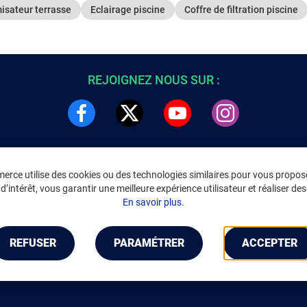
isateur terrasse
Eclairage piscine
Coffre de filtration piscine
REJOIGNEZ NOUS SUR :
rce utilise des cookies ou des technologies similaires pour vous propose
DRE
INFORMATIONS LÉGALES
’intérêt, vous garantir une meilleure expérience utilisateur et réaliser des 
C
Environnement
En savoir plus.
CGV
/
CGU Marketplace
Données personnelles
/
Cookies
Gérer mes cookies
REFUSER
PARAMÉTRER
ACCEPTER
Mentions légales
Accessibilité : non conforme
Notice d'accessibilité