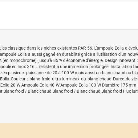
s classique dans les niches existantes PAR 56. L'ampoule Eolia a évolué,
ampoule Eolia a aussi gagné en durabilité grâce à l'utilisation d'un nouv
 (en monochrome), jusqu'à 85 % d'économie d'énergie. Design innovant : V
poule en Inox 316 L résistent à une immersion prolongée. Installation fac
te en plusieurs puissance de 20 à 100 W mais aussi en blanc chaud ou bla
le Eolia Couleur : blanc froid ultra lumineux ou blanc chaud Durée de v
 Eolia 20 W Ampoule Eolia 40 W Ampoule Eolia 100 W Diamètre 175 mm 
ur Blanc froid / Blanc chaud Blanc froid / Blanc chaud Blanc froid Flux 