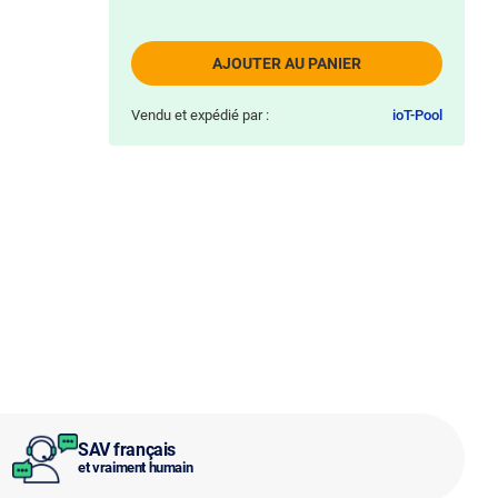
AJOUTER AU PANIER
Vendu et expédié par :
ioT-Pool
SAV français
et vraiment humain