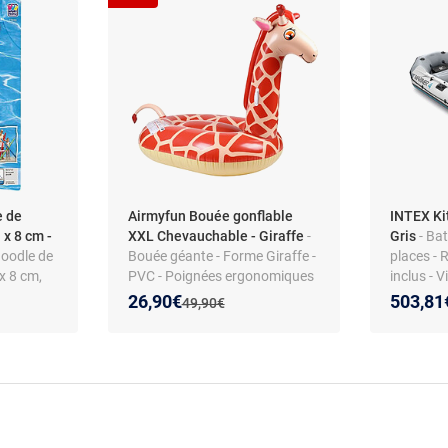
e de
Airmyfun Bouée gonflable
INTEX Ki
 x 8 cm -
XXL Chevauchable - Giraffe
-
Gris
- Ba
Noodle de
Bouée géante - Forme Giraffe -
places - 
x 8 cm,
PVC - Poignées ergonomiques
inclus - 
 pièce)
- 140 x 140 x 105 cm
328 x 14
Nouveau prix :
Réduction de :
26,90€
503,81
Ancien prix :
49,90€