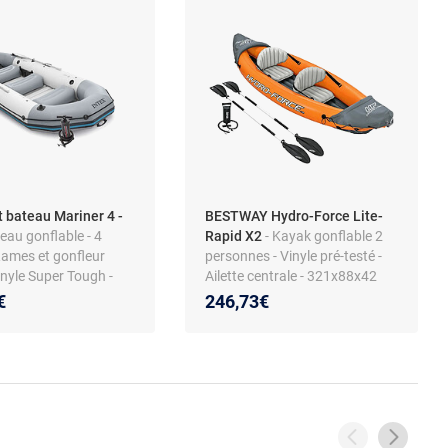
t bateau Mariner 4 -
BESTWAY Hydro-Force Lite-
teau gonflable - 4
Rapid X2
- Kayak gonflable 2
Rames et gonfleur
personnes - Vinyle pré-testé -
Vinyle Super Tough -
Ailette centrale - 321x88x42
5 x 48 cm
cm
€
246,73€