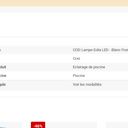
n
CCEI Lampe Eolia LED - Blanc Froi
Ccei
duit
Eclairage de piscine
cine
Piscine
gale
Voir les modalités
-46%