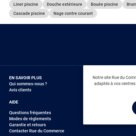
Liner piscine
Douche extérieure
Bouée piscine
Brum
Cascade piscine
Nage contre courant
Notre site Rue du Comme
EN SAVOIR PLUS
NOUS REJOIN
adaptés à vos centres d
Qui sommes-nous ?
Vendez sur RD
Avis clients
Recrutement
AIDE
Questions fréquentes
Modes de règlements
Garantie et retours
Contacter Rue du Commerce