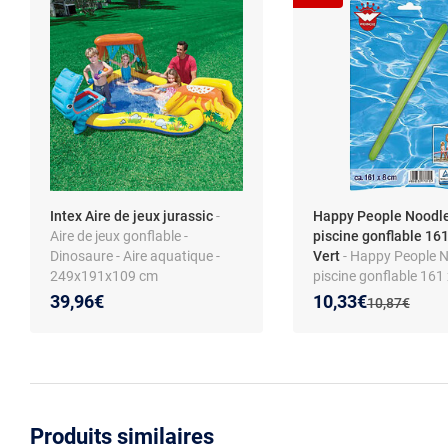
Intex Aire de jeux jurassic
-
Happy People Noodl
Aire de jeux gonflable -
piscine gonflable 161
Dinosaure - Aire aquatique -
Vert
- Happy People 
249x191x109 cm
piscine gonflable 161 
vert (sans sélection, 1
Nouveau prix :
Réduction de :
39,96€
10,33€
Ancien prix :
10,87€
Produits similaires