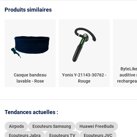
certification IP55 -
Produits similaires
charge rapide
ByteLik
Casque bandeau
Yonis Y-21143-30762 -
auditive
lavable - Rose
Rouge
rechargea
Tendances actuelles :
Airpods
Ecouteurs Samsung
Huawei FreeBuds
Ecouteurs Jabra
Ecouteurs TV
Ecouteurs JVC