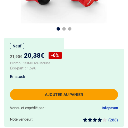
Neuf
Nouveau prix :
20,38€
-6%
Ancien prix :
21,90€
Réduction de :
Promo PROMO 6% incluse
Éco-part. :
1,59€
En stock
AJOUTER AU PANIER
Vendu et expédié par :
Infopavon
Note vendeur :
(288)