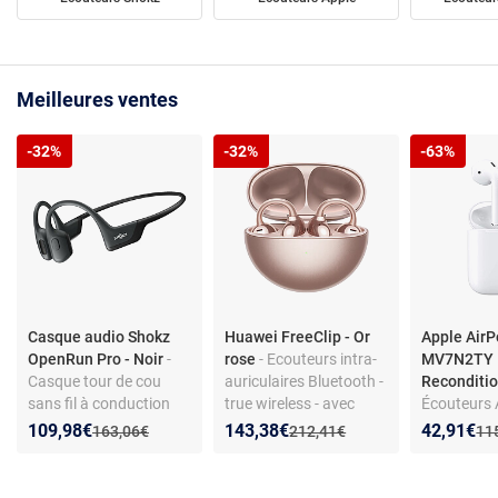
Meilleures ventes
-32%
-32%
-63%
Casque audio Shokz
Huawei FreeClip - Or
Apple AirP
OpenRun Pro - Noir
-
rose
- Ecouteurs intra-
MV7N2TY B
Casque tour de cou
auriculaires Bluetooth -
Reconditi
sans fil à conduction
true wireless - avec
Écouteurs 
osseuse - conception
micro - réduction de
AirPods - 
Nouveau prix :
Réduction de :
Nouveau prix :
Réduction de :
Nouveau p
Réduction
109,98€
143,38€
42,91€
Ancien prix :
Ancien prix :
Anc
163,06€
212,41€
11
ouverte - Bluetooth 5.1
bruit - USB-C
automatiqu
- microphone -
Commandes 
autonomie 10h -
Puce H1