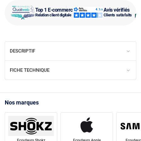
Top 1 E-commerce
Avis vérifiés
Relation client digitale
Clients satisfaits
DESCRIPTIF
FICHE TECHNIQUE
Nos marques
Ecouteurs Shokz
Ecouteurs Apple
Ecouteu