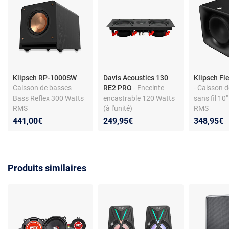
Klipsch RP-1000SW
-
Davis Acoustics 130
Klipsch Fl
Caisson de basses
RE2 PRO
- Enceinte
- Caisson 
Bass Reflex 300 Watts
encastrable 120 Watts
sans fil 10
RMS
(à l'unité)
RMS
441,00€
249,95€
348,95€
Produits similaires