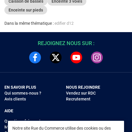
Caisson de basses
Enceinte 3 voies
Enceinte sur pieds
Dans la même thématique :
edifier d12
REJOIGNEZ NOUS SUR :
EN SAVOIR PLUS
NOUS REJOINDRE
Qui sommes-nous ?
Vendez sur RDC
Avis clients
Recrutement
AIDE
Questions fréquentes
Modes de règlements
Notre site Rue du Commerce utilise des cookies ou des