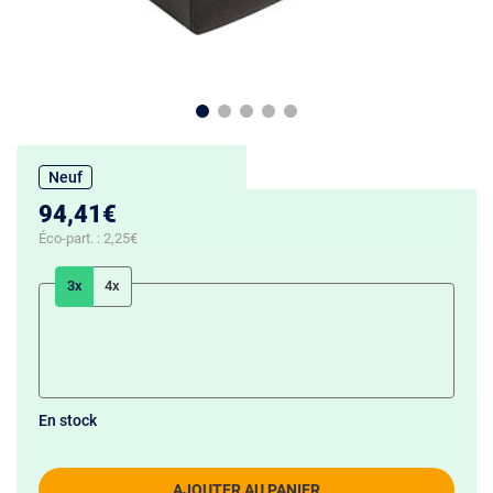
Neuf
94,41€
Éco-part. :
2,25€
3x
4x
En stock
AJOUTER AU PANIER