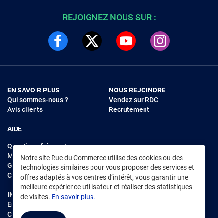
REJOIGNEZ NOUS SUR :
EN SAVOIR PLUS
NOUS REJOINDRE
Qui sommes-nous ?
Vendez sur RDC
Avis clients
Recrutement
AIDE
Questions fréquentes
Modes de règlements
Notre site Rue du Commerce utilise des cookies ou des
Garantie et retours
technologies similaires pour vous proposer des services et
Contacter Rue du Commerce
offres adaptés à vos centres d’intérêt, vous garantir une
meilleure expérience utilisateur et réaliser des statistiques
INFORMATIONS LÉGALES
RENDEZ-VOUS SUR L'APP
de visites.
En savoir plus.
Environnement
CGV
/
CGU Marketplace