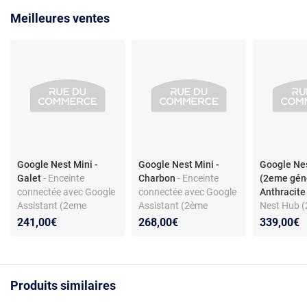
Meilleures ventes
Google Nest Mini -
Google Nest Mini -
Google Ne
Galet
- Enceinte
Charbon
- Enceinte
(2eme géné
connectée avec Google
connectée avec Google
Anthracit
Assistant (2eme
Assistant (2ème
Nest Hub 
génération) - Bluetooth
génération) - Bluetooth
génération)
241,00€
268,00€
339,00€
5.0 - Wifi - Gris/Blanc
5.0 - Wifi - Gris/Noir
avec comm
- Anthracit
Produits similaires