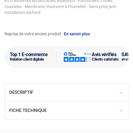
Kit d’enceintes encastrables Bluetooth - Plafonniers 2 voies
coaxiales - Membrane résistante à l’humidité - Sans prise jack -
Installation plafond
Reprise de votre ancien produit :
En savoir plus
Top 1 E-commerce
Avis vérifiés
SAV f
Relation client digitale
Clients satisfaits
et vra
DESCRIPTIF
FICHE TECHNIQUE