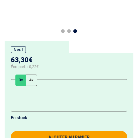
Neuf
63,30€
Éco-part. :
0,22€
3x
4x
En stock
AJOUTER AU PANIER