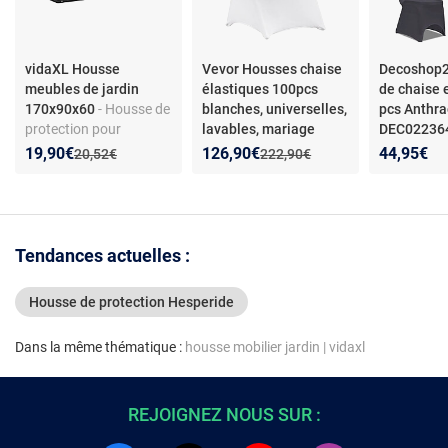
vidaXL Housse
Vevor Housses chaise
Decoshop
meubles de jardin
élastiques 100pcs
de chaise 
170x90x60
- Housse de
blanches, universelles,
pcs Anthra
protection pour
lavables, mariage
DEC02236
mobilier de jardin -
de chaise e
Nouveau prix :
Réduction de :
Nouveau prix :
Réduction de :
19,90€
126,90€
44,95€
Ancien prix :
Ancien prix :
20,52€
222,90€
Polyéthylène - Noir -
Anthracite 
Résistant UV et à l'eau -
Élasthanne
6 œillets ajustables
max 100 cm
40°C - 4 pi
Tendances actuelles :
Housse de protection Hesperide
Dans la même thématique :
housse mobilier jardin
|
vidaxl
REJOIGNEZ NOUS SUR :