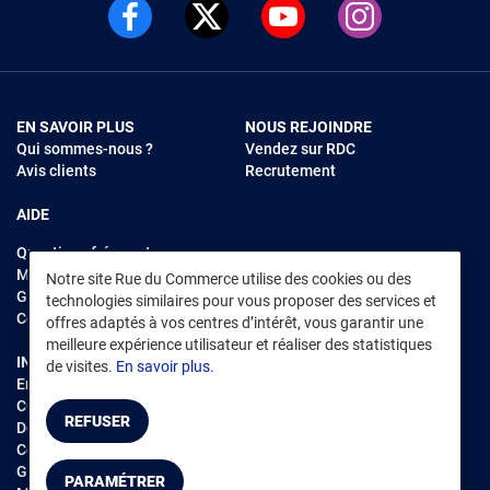
EN SAVOIR PLUS
NOUS REJOINDRE
Qui sommes-nous ?
Vendez sur RDC
Avis clients
Recrutement
AIDE
Questions fréquentes
Modes de règlements
Notre site Rue du Commerce utilise des cookies ou des
Garantie et retours
technologies similaires pour vous proposer des services et
Contacter Rue du Commerce
offres adaptés à vos centres d’intérêt, vous garantir une
meilleure expérience utilisateur et réaliser des statistiques
INFORMATIONS LÉGALES
RENDEZ-VOUS SUR L'APP
de visites.
En savoir plus.
Environnement
CGV
/
CGU Marketplace
REFUSER
Données personnelles
/
Cookies
Gérer mes cookies
PARAMÉTRER