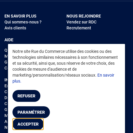
EN SAVOIR PLUS
NOUS REJOINDRE
Qui sommes-nous ?
Vendez sur RDC
Avis clients
Recrutement
AIDE
Questions fréquentes
Notre site Rue du Commerce utilise des cookies ou des
Modes de règlements
technologies similaires nécessaires à son fonctionnement
Garantie et retours
et sa sécurité, ainsi que, sous réserve de votre choix, des
Contacter Rue du Commerce
cookies de mesure d'audience et de
marketing/personnalisation/réseaux sociaux.
En savoir
INFORMATIONS LÉGALES
RENDEZ-VOUS SUR L'APP
plus.
Environnement
CGV
/
CGU Marketplace
REFUSER
Données personnelles
/
Cookies
Gérer mes cookies
PARAMÉTRER
Mentions légales
Accessibilité : non conforme
ACCEPTER
Notice d'accessibilité