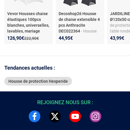
Vevor Housses chaise
Decoshop26 Housse
JARDILINE 
élastiques 100pcs
de chaise extensible 4
Ø120x50 
blanches, universelles,
pcs Anthracite
de protect
lavables, mariage
DEC022364
- Housse
table ronde
de chaise extensible -
Oxford 300
Nouveau prix :
Réduction de :
126,90€
44,95€
43,99€
Ancien prix :
222,90€
Anthracite - Polyester/
Anthracite 
Élasthanne - Hauteur
Imperméabl
max 100 cm - Lavable à
40°C - 4 pièces
Tendances actuelles :
Housse de protection Hesperide
REJOIGNEZ NOUS SUR :