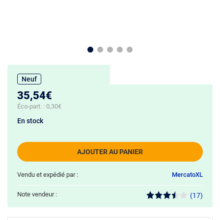
Neuf
35,54€
Éco-part. :
0,30€
En stock
AJOUTER AU PANIER
Vendu et expédié par :
MercatoXL
Note vendeur :
(17)