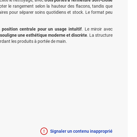
ilite le nettoyage, avec
trois portes à fermeture Soft-Close
apter le rangement selon la hauteur des flacons, tandis que
res pour séparer soins quotidiens et stock. Le format peu
n position centrale pour un usage intuitif
. Le miroir avec
e souligne une esthétique moderne et discrète
. La structure
ardant les produits à portée de main.
Signaler un contenu inapproprié