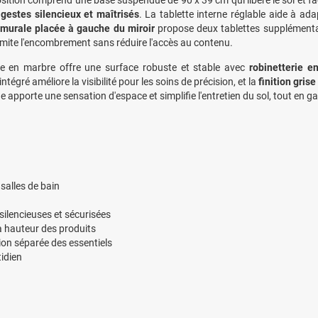
ition comprend une base suspendue de 90 x 39 cm qui libère le sol et fac
gestes silencieux et maîtrisés
. La tablette interne réglable aide à ad
 murale placée à gauche du miroir
propose deux tablettes supplémentai
imite l'encombrement sans réduire l'accès au contenu.
e en marbre offre une surface robuste et stable avec
robinetterie e
intégré améliore la visibilité pour les soins de précision, et la
finition gris
 apporte une sensation d'espace et simplifie l'entretien du sol, tout en g
 salles de bain
silencieuses et sécurisées
a hauteur des produits
ion séparée des essentiels
tidien