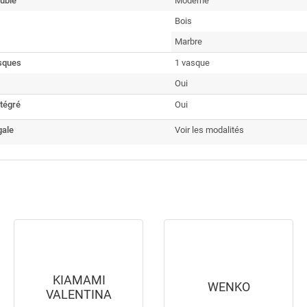
uble
Moderne
Bois
Marbre
sques
1 vasque
Oui
ntégré
Oui
gale
Voir les modalités
KIAMAMI
WENKO
VALENTINA