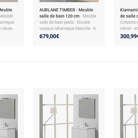
Meuble
AURLANE TIMBER - Meuble
Kiamami 
 Meuble
salle de bain 120 cm
- Meuble
de salle 
éramique
salle de bain pieds - Double
Colonne d
-close -
vasque céramique blanche - 6
miroir - 
tiroirs soft-close - 2 miroirs Led
design
679,00€
300,99