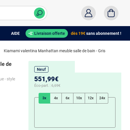
AIDE
Livraison offerte
dès 19€
sans abonnement !
Kiamami valentina Manhattan meuble salle de bain - Gris
le de
Neuf
551,99€
e - style
Éco-part. :
6,69€
3x
4x
6x
10x
12x
24x