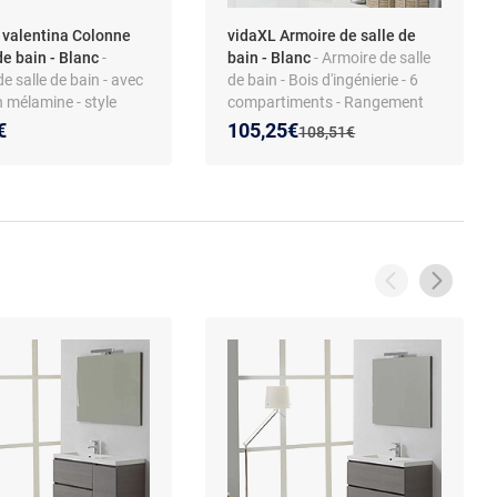
valentina Colonne
vidaXL Armoire de salle de
de bain - Blanc
-
bain - Blanc
- Armoire de salle
e salle de bain - avec
de bain - Bois d'ingénierie - 6
en mélamine - style
compartiments - Rangement
spacieux - Design épuré
Nouveau prix :
Réduction de :
€
105,25€
Ancien prix :
108,51€