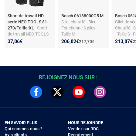
Short de travail HD
Bosch 06188000G5 M
-
Bosch 06
serie NEO TOOLS 81-
Gilet chauffé - Bleu -
Gilet de séc
270/Taille:XL
- Short
Fonctionne à piles -
Chauffé - C
de travail NEO TOOLS
Taille M
- Taille S -
HD 81-270, ceinture,
piles - Type
Nouveau prix :
Réduction de :
Nouveau p
Réduction
37,86€
206,82€
213,87€
Ancien prix :
A
217,70€
2
poches amovibles, taille
XL/56
REJOIGNEZ NOUS SUR :
EN SAVOIR PLUS
NOUS REJOINDRE
Qui sommes-nous ?
Vendez sur RDC
Avis clients
Recrutement