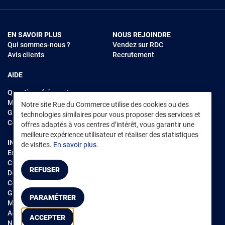
EN SAVOIR PLUS
NOUS REJOINDRE
Qui sommes-nous ?
Vendez sur RDC
Avis clients
Recrutement
AIDE
Questions fréquentes
Modes de règlements
Notre site Rue du Commerce utilise des cookies ou des
Garantie et retours
technologies similaires pour vous proposer des services et
Contacter Rue du Commerce
offres adaptés à vos centres d’intérêt, vous garantir une
meilleure expérience utilisateur et réaliser des statistiques
INFORMATIONS LÉGALES
RENDEZ-VOUS SUR L'APP
de visites.
En savoir plus.
Environnement
CGV
/
CGU Marketplace
REFUSER
Données personnelles
/
Cookies
Gérer mes cookies
PARAMÉTRER
Mentions légales
Accessibilité : non conforme
ACCEPTER
Notice d'accessibilité