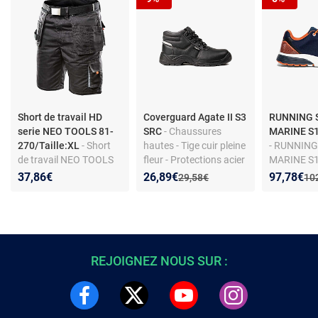
Short de travail HD
Coverguard Agate II S3
RUNNING 
serie NEO TOOLS 81-
SRC
- Chaussures
MARINE S1
270/Taille:XL
- Short
hautes - Tige cuir pleine
- RUNNIN
de travail NEO TOOLS
fleur - Protections acier
MARINE S1
HD 81-270, ceinture,
- Semelle crampons
Chaussures
Nouveau prix :
Réduction de :
Nouveau p
Réduction
37,86€
26,89€
97,78€
Ancien prix :
Anc
29,58€
10
poches amovibles, taille
Parade (tai
XL/56
REJOIGNEZ NOUS SUR :