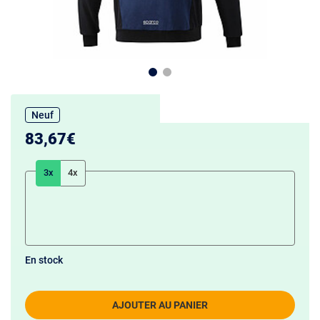
Neuf
83,67€
3x
4x
En stock
AJOUTER AU PANIER