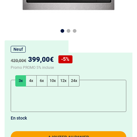
Neuf
Nouveau prix :
399,00€
-5%
Ancien prix :
420,00€
Réduction de :
Promo PROMO 5% incluse
3x
4x
6x
10x
12x
24x
En stock