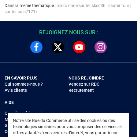
Dans la même thématique :
micro onde sauter skc630
|
sauter four
|
sauter sms7121x
REJOIGNEZ NOUS SUR :
EN SAVOIR PLUS
NOUS REJOINDRE
Qui sommes-nous ?
Vendez sur RDC
Avis clients
Recrutement
AIDE
Questions fréquentes
Modes de règlements
Notre site Rue du Commerce utilise des cookies ou des
Garantie et retours
technologies similaires pour vous proposer des services et
Contacter Rue du Commerce
offres adaptés à vos centres d’intérêt, vous garantir une