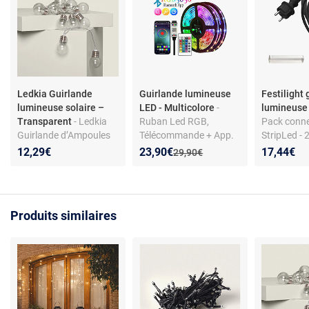
Ledkia Guirlande
Guirlande lumineuse
Festilight
lumineuse solaire –
LED - Multicolore
-
lumineuse
Transparent
- Ledkia
Ruban Led RGB,
Pack conne
Guirlande d’Ampoules
Télécommande + App.
StripLed - 
LED Solaire Galilei 2m
Bluetooth,
Festilight
Nouveau prix :
Réduction de :
12,29€
23,90€
17,44€
Ancien prix :
29,90€
3000K 45 mm x Ø45
Synchronisation
mm
Musique, 16 millions de
couleurs, USB,
Recoupable
Produits similaires