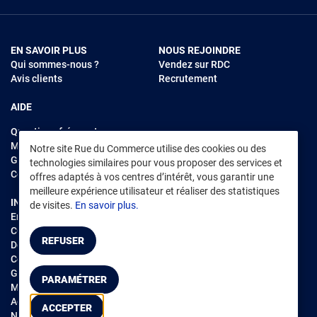
EN SAVOIR PLUS
NOUS REJOINDRE
Qui sommes-nous ?
Vendez sur RDC
Avis clients
Recrutement
AIDE
Questions fréquentes
Modes de règlements
Notre site Rue du Commerce utilise des cookies ou des
Garantie et retours
technologies similaires pour vous proposer des services et
Contacter Rue du Commerce
offres adaptés à vos centres d’intérêt, vous garantir une
meilleure expérience utilisateur et réaliser des statistiques
INFORMATIONS LÉGALES
RENDEZ-VOUS SUR L'APP
de visites.
En savoir plus.
Environnement
CGV
/
CGU Marketplace
REFUSER
Données personnelles
/
Cookies
Gérer mes cookies
PARAMÉTRER
Mentions légales
Accessibilité : non conforme
ACCEPTER
Notice d'accessibilité