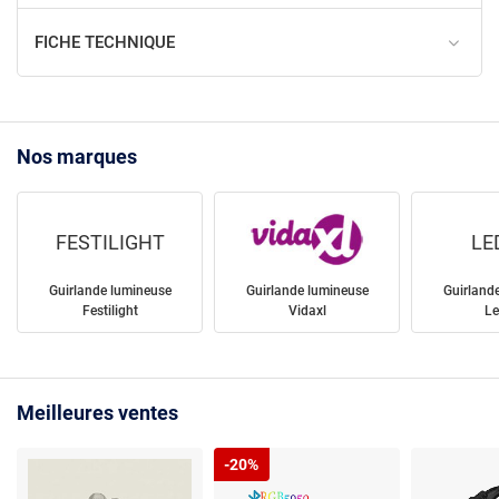
FICHE TECHNIQUE
Nos marques
FESTILIGHT
LE
Guirlande lumineuse
Guirlande lumineuse
Guirland
Festilight
Vidaxl
Le
Meilleures ventes
-20%