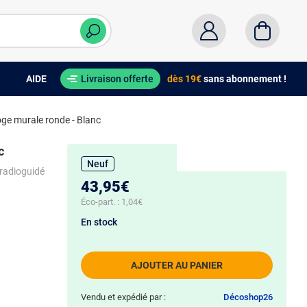
AIDE
Livraison offerte
dès 19€
sans abonnement !
ge murale ronde - Blanc
c
Neuf
 radioguidé
43,95€
Éco-part. :
1,04€
En stock
AJOUTER AU PANIER
Vendu et expédié par :
Décoshop26