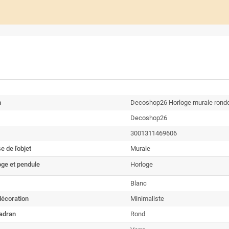
n
Decoshop26 Horloge murale ronde
Decoshop26
3001311469606
e de l'objet
Murale
oge et pendule
Horloge
Blanc
 décoration
Minimaliste
adran
Rond