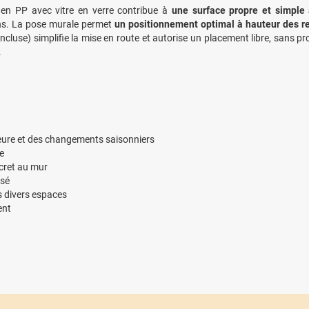
 en PP avec vitre en verre contribue à
une surface propre et simple
ns. La pose murale permet
un positionnement optimal à hauteur des r
incluse) simplifie la mise en route et autorise un placement libre, sans p
.
eure et des changements saisonniers
e
scret au mur
isé
s divers espaces
ent