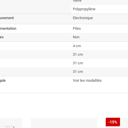
Verre
Polypropylène
ouvement
Electronique
imentation
Piles
ies
Non
4 cm
31 cm
31 cm
31 cm
gale
Voir les modalités
-15%