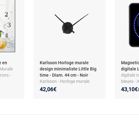
e en
Karlsson Horloge murale
Magnetic
 Murale
design minimaliste Little Big
digitale 
rons -
time - Diam. 44 cm - Noir
-
digitale r
Karlsson - Horloge murale
bleues - 
design minimaliste Little Big
- Design
Nouveau
Réducti
42,06€
43,10€
time - Diam. 44 cm - Noir -
Design