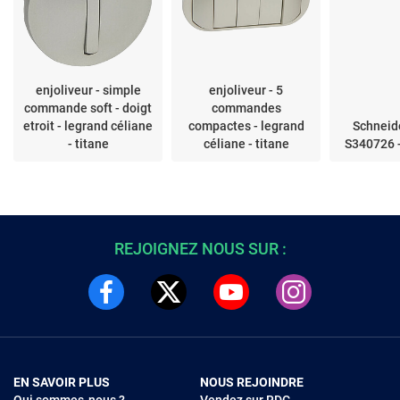
enjoliveur - simple
enjoliveur - 5
commande soft - doigt
commandes
etroit - legrand céliane
compactes - legrand
Schneide
- titane
céliane - titane
S340726 -
REJOIGNEZ NOUS SUR :
EN SAVOIR PLUS
NOUS REJOINDRE