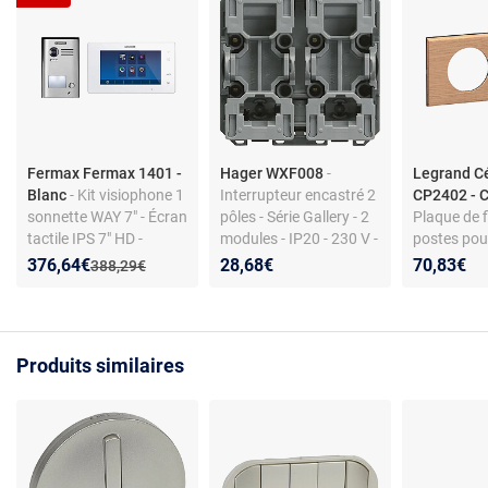
Fermax Fermax 1401 -
Hager WXF008
-
Legrand C
Blanc
- Kit visiophone 1
Interrupteur encastré 2
CP2402 - 
sonnette WAY 7" - Écran
pôles - Série Gallery - 2
Plaque de f
tactile IPS 7" HD -
modules - IP20 - 230 V -
postes pou
Caméra CCD - Panneau
10 A
appareillag
Nouveau prix :
Réduction de :
376,64€
28,68€
70,83€
Ancien prix :
388,29€
Zamak résistant -
IP20 - mati
Rétro-éclairage
pose en sail
nocturne - Relais porte
12 V - Enregistrement
Produits similaires
appels et images - 20
sonneries -
Communication
interpostes