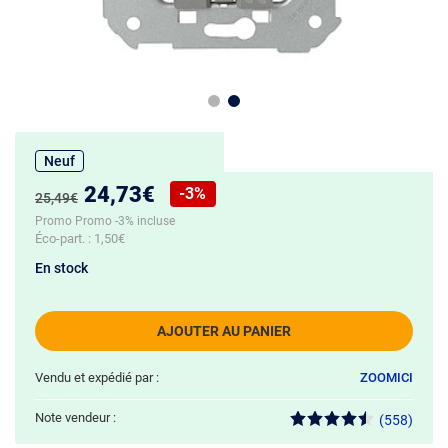
Neuf
Nouveau prix :
24,73€
-3%
Ancien prix :
25,49€
Réduction de :
Promo Promo -3% incluse
Éco-part. :
1,50€
En stock
AJOUTER AU PANIER
Vendu et expédié par :
ZOOMICI
Note vendeur :
(558)