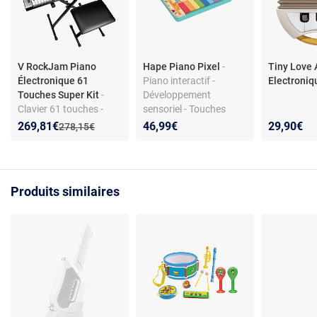
V RockJam Piano
Hape Piano Pixel
-
Tiny Love
Électronique 61
Piano interactif -
Electroniq
Touches Super Kit
-
Développement
Clavier 61 touches -
sensoriel - Touches
200 instruments et
colorées - Pour enfants
Nouveau prix :
Réduction de :
269,81€
46,99€
29,90€
Ancien prix :
278,15€
rythmes - Support,
tabouret, écouteurs
inclus
Produits similaires