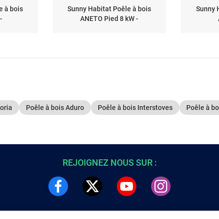
e à bois
Sunny Habitat Poêle à bois
Sunny H
-
ANETO Pied 8 kW -
toria
Poêle à bois Aduro
Poêle à bois Interstoves
Poêle à bo
REJOIGNEZ NOUS SUR :