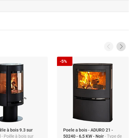
-5%
le à bois 9.3 sur
Poele a bois - ADURO 21 -
l
- Poêle à bois sur
50240 - 6,5 KW - Noir
- Type de