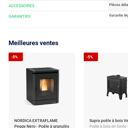
Pièces dét
ACCESSOIRES
Garantie lé
GARANTIES
Meilleures ventes
-5%
-5%
NORDICA EXTRAFLAME
Supra poêle à bois V
Peggy Nero - Poêle à granulés
Poêle à bois en fonte 