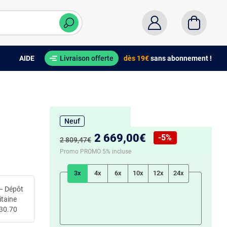
AIDE
Livraison offerte
dès 19€
sans abonnement !
Neuf
Nouveau prix :
2 669,00€
-5%
Ancien prix :
2 809,47€
Réduction de :
Promo PROMO 5% incluse
3x
4x
6x
10x
12x
24x
– Dépôt
itaine
.30.70