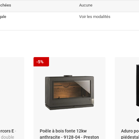
achées
Aucune
gale
Voir les modalités
-5%
ercors E
-
Poêle à bois fonte 12kw
Aduro poê
- double
anthracite - 9128-04 - Preston
piédesta