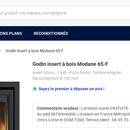
ONS PLANS
RECONDITIONNÉS
Godin insert à bois Modane 65-F
Godin insert à bois Modane 65-F
Insert à bois - 7 kW - Porte fonte - Turbine intégrée -
Raccordement Ø 150 mm
Soyez le premier à déposer un avis !
Commentaire vendeur :
Livraison suivie GRATUITE 
au pied de l’immeuble. Livraison en France Métropol
(Hors Corse et DOM-TOM). Service client : 08.99.70