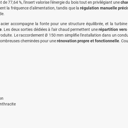
de 77,64 %, l'insert valorise l'énergie du bois tout en privilégiant une
chau
ent la fréquence d'alimentation, tandis que la
régulation manuelle précise
de.
 acier accompagne la fonte pour une structure équilibrée, et la turbin
e
. Les deux sorties dédiées à l'air chaud permettent une
répartition vers
roduite. Le raccordement Ø 150 mm simplifie l'installation dans un condui
nombreuses cheminées pour une
rénovation propre et fonctionnelle
. Cou
on
anthracite