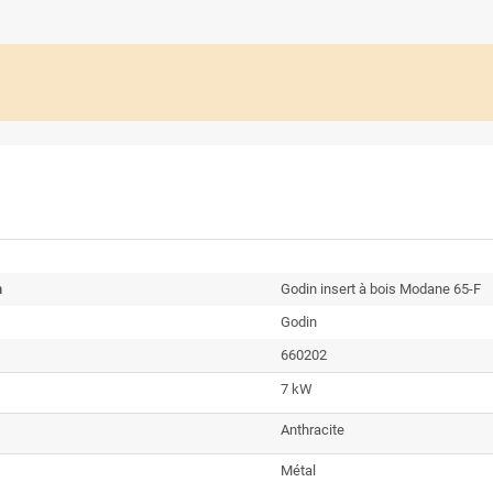
n
Godin insert à bois Modane 65-F
Godin
660202
7 kW
Anthracite
Métal