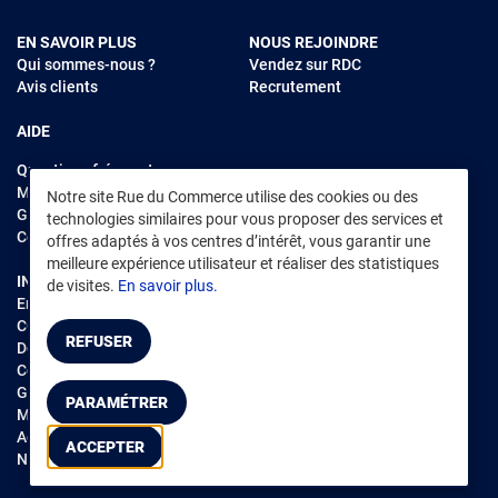
EN SAVOIR PLUS
NOUS REJOINDRE
Qui sommes-nous ?
Vendez sur RDC
Avis clients
Recrutement
AIDE
Questions fréquentes
Modes de règlements
Notre site Rue du Commerce utilise des cookies ou des
Garantie et retours
technologies similaires pour vous proposer des services et
Contacter Rue du Commerce
offres adaptés à vos centres d’intérêt, vous garantir une
meilleure expérience utilisateur et réaliser des statistiques
INFORMATIONS LÉGALES
RENDEZ-VOUS SUR L'APP
de visites.
En savoir plus.
Environnement
CGV
/
CGU Marketplace
REFUSER
Données personnelles
/
Cookies
Gérer mes cookies
PARAMÉTRER
Mentions légales
Accessibilité : non conforme
ACCEPTER
Notice d'accessibilité