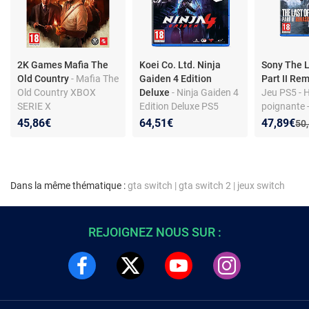
2K Games Mafia The
Koei Co. Ltd. Ninja
Sony The L
Old Country
- Mafia The
Gaiden 4 Edition
Part II Re
Old Country XBOX
Deluxe
- Ninja Gaiden 4
Jeu PS5 - H
SERIE X
Edition Deluxe PS5
poignante 
fonctionnal
Nouveau p
Réduction
45,86€
64,51€
47,89€
Anc
50
Dans la même thématique :
gta switch
|
gta switch 2
|
jeux switch
REJOIGNEZ NOUS SUR :