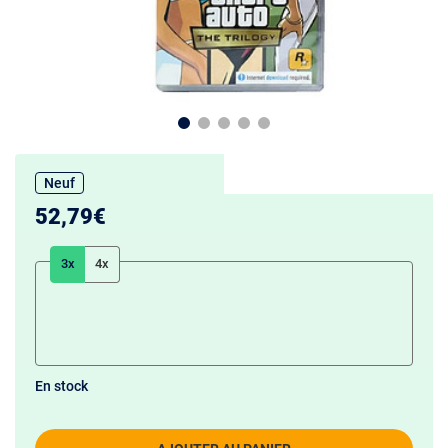
Neuf
52,79€
3x
4x
En stock