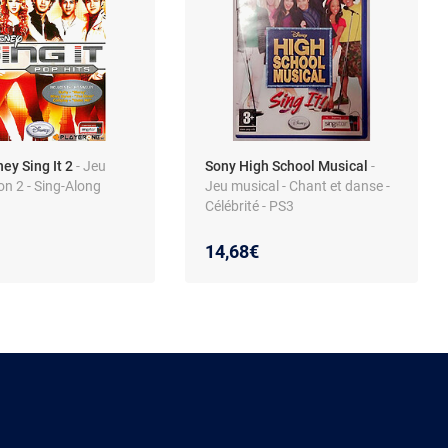
ey Sing It 2
- Jeu
Sony High School Musical
-
on 2 - Sing-Along
Jeu musical - Chant et danse -
Célébrité - PS3
14,68€