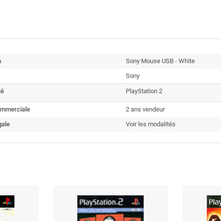
n
Sony Mouse USB - White
Sony
té
PlayStation 2
ommerciale
2 ans vendeur
gale
Voir les modalités