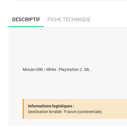
DESCRIPTIF
FICHE TECHNIQUE
Mouse USB / White : Playstation 2 , ML
Informations logistiques :
Destination livrable :
France (continentale).