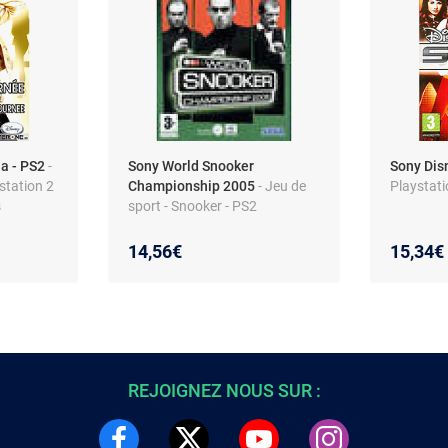
a - PS2
-
Sony World Snooker
Sony Disn
station 2
Championship 2005
- Jeu de
Playstati
s
sport - Snooker - PS2
14,56€
15,34€
REJOIGNEZ NOUS SUR :