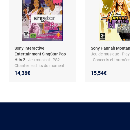
Sony Interactive
Sony Hannah Montan
Entertainment SingStar Pop
Jeu de musique - Play
Hits 2
- Jeu musical - PS2 -
- Concerts et tournée
Chantez les hits du moment
14,36€
15,54€