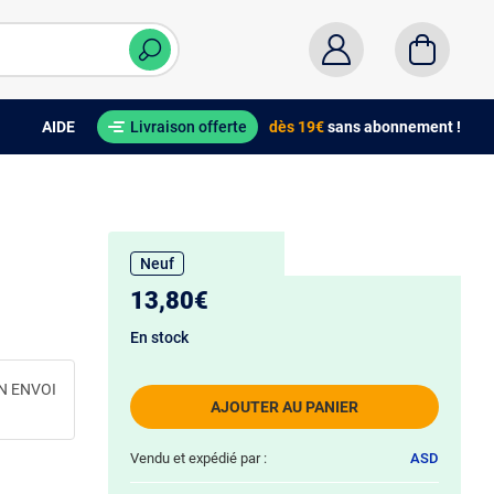
AIDE
Livraison offerte
dès 19€
sans abonnement !
Neuf
13,80€
En stock
N ENVOI
AJOUTER AU PANIER
Vendu et expédié par :
ASD