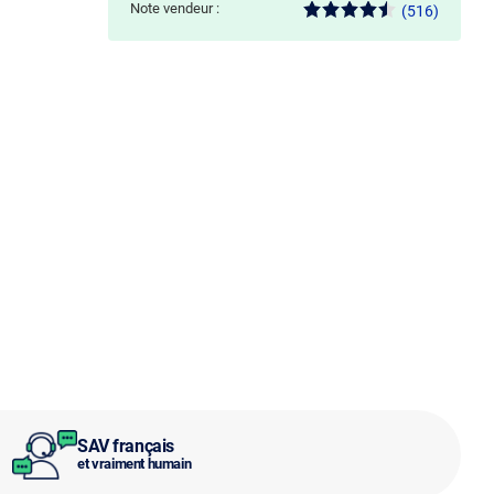
Note vendeur :
(516)
SAV français
et vraiment humain