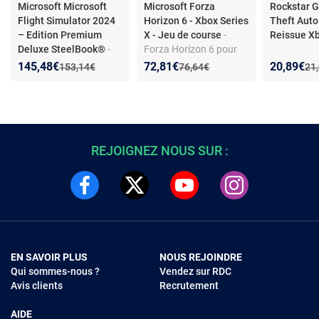
Microsoft Microsoft
Microsoft Forza
Rockstar 
Flight Simulator 2024
Horizon 6 - Xbox Series
Theft Auto
– Edition Premium
X - Jeu de course
-
Reissue Xb
Deluxe SteelBook®
-
Forza Horizon 6 pour
Simulateur aviation -
Xbox Series X, course
Nouveau prix :
Réduction de :
Nouveau prix :
Réduction de :
Nouveau p
Réduction
145,48€
72,81€
20,89€
Ancien prix :
Ancien prix :
Anc
153,14€
76,64€
21
Xbox Series X et PC - 25
en monde ouvert se
avions supplémentaires
déroulant au Japon,
- Édition Premium
multijoueur/co-op,
Deluxe - Boîtier
édition Europe/Euro
SteelBook®
REJOIGNEZ NOUS SUR :
EN SAVOIR PLUS
NOUS REJOINDRE
Qui sommes-nous ?
Vendez sur RDC
Avis clients
Recrutement
AIDE