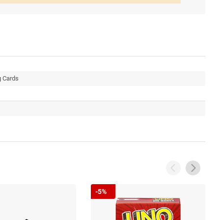
g Cards
-5%