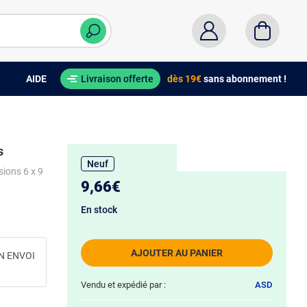
AIDE
Livraison offerte
dès 19€
sans abonnement !
s
Neuf
sions 6 x 9
9,66€
En stock
AJOUTER AU PANIER
N ENVOI
Vendu et expédié par :
ASD