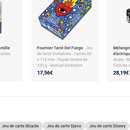
mille
Fournier Tarot Del Fuego
- Jeu
Mélangeu
cartes
de tarot divinatoire - Cartes 60
électriqu
x 110 mm - Papier laminé de
de jeu - 
330 g - Manuel d'initiation
Finis les
inclus
Simple et
17,56€
28,19€
Jeu de carte Bicycle
Jeu de carte Djeco
Jeu de carte Disney