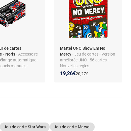
r de cartes
Mattel UNO Show Em No
e - Noris
- Accessoire
Mercy
- Jeu de cartes - Version
Mélange automatique -
améliorée UNO - 56 cartes -
 soucis manuels -
Nouvelles règles
 pratique
Nouveau prix :
Réduction de :
19,26€
Ancien prix :
20,27€
Jeu de carte Star Wars
Jeu de carte Marvel