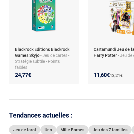
Blackrock Editions Blackrock
Cartamundi Jeu de fa
Games Skyjo
- Jeu de cartes -
Harry Potter
- Jeu de 
Stratégie subtile - Points
faibles
Nouveau prix :
Réduction de :
24,77€
11,60€
Ancien prix :
12,21€
Tendances actuelles :
Jeu de tarot
Uno
Mille Bornes
Jeu des 7 familles