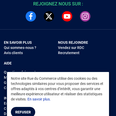
REJOIGNEZ NOUS SUR :
EN SAVOIR PLUS
NOUS REJOINDRE
Qui sommes-nous ?
Vendez sur RDC
Avis clients
Recrutement
AIDE
Questions fréquentes
Modes de règlements
Notre site Rue du Commerce utilise des cookies ou des
Garantie et retours
technologies similaires pour vous proposer des services et
Contacter Rue du Commerce
offres adaptés à vos centres d’intérêt, vous garantir une
meilleure expérience utilisateur et réaliser des statistiques
INFORMATIONS LÉGALES
RENDEZ-VOUS SUR L'APP
de visites.
En savoir plus.
Environnement
CGV
/
CGU Marketplace
REFUSER
Données personnelles
/