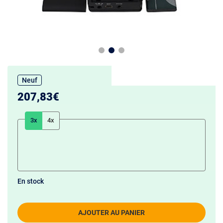
Neuf
207,83€
3x
4x
En stock
AJOUTER AU PANIER