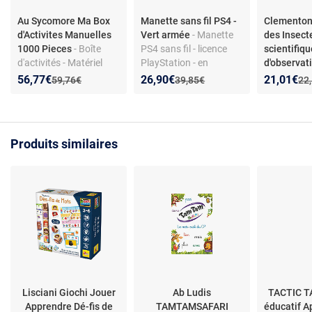
Au Sycomore Ma Box
Manette sans fil PS4 -
Clementon
d'Activites Manuelles
Vert armée
- Manette
des Insect
1000 Pieces
- Boîte
PS4 sans fil - licence
scientifiq
d'activités - Matériel
PlayStation - en
d'observat
créatif divers - Plus de
plastique
cm
- La Ma
Nouveau prix :
Réduction de :
Nouveau prix :
Réduction de :
Nouveau p
Réduction
56,77€
26,90€
21,01€
Ancien prix :
Ancien prix :
Anc
59,76€
39,85€
22
1000 pièces
Insectes C
Coffret sci
d'observat
enfants
Produits similaires
Lisciani Giochi Jouer
Ab Ludis
TACTIC T
Apprendre Dé-fis de
TAMTAMSAFARI
éducatif A