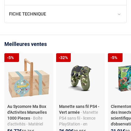
FICHE TECHNIQUE
Meilleures ventes
-5%
-32%
-5%
Au Sycomore Ma Box
Manette sans fil PS4 -
Clementon
d'Activites Manuelles
Vert armée
- Manette
des Insect
1000 Pieces
- Boîte
PS4 sans fil - licence
scientifiq
d'activités - Matériel
PlayStation - en
d'observat
créatif divers - Plus de
plastique
cm
- La Ma
Nouveau prix :
Réduction de :
Nouveau prix :
Réduction de :
Nouveau p
Réduction