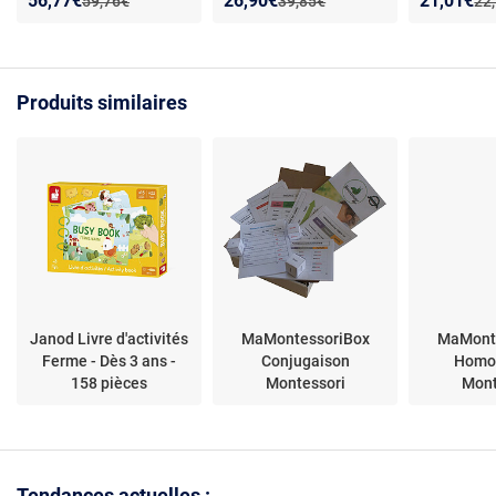
56,77€
26,90€
21,01€
Ancien prix :
Ancien prix :
Anc
59,76€
39,85€
22
1000 pièces
Insectes C
Coffret sci
d'observat
enfants
Produits similaires
Janod Livre d'activités
MaMontessoriBox
MaMont
Ferme - Dès 3 ans -
Conjugaison
Homo
158 pièces
Montessori
Mont
Tendances actuelles :