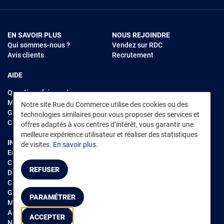
EN SAVOIR PLUS
NOUS REJOINDRE
Qui sommes-nous ?
Vendez sur RDC
Avis clients
Recrutement
AIDE
Questions fréquentes
Modes de règlements
Notre site Rue du Commerce utilise des cookies ou des
Garantie et retours
technologies similaires pour vous proposer des services et
Contacter Rue du Commerce
offres adaptés à vos centres d’intérêt, vous garantir une
meilleure expérience utilisateur et réaliser des statistiques
INFORMATIONS LÉGALES
RENDEZ-VOUS SUR L'APP
de visites.
En savoir plus.
Environnement
CGV
/
CGU Marketplace
REFUSER
Données personnelles
/
Cookies
Gérer mes cookies
PARAMÉTRER
Mentions légales
Accessibilité : non conforme
ACCEPTER
Notice d'accessibilité