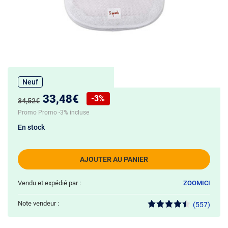
Neuf
Nouveau prix :
33,48€
-3%
Ancien prix :
34,52€
Réduction de :
Promo Promo -3% incluse
En stock
AJOUTER AU PANIER
Vendu et expédié par :
ZOOMICI
Note vendeur :
(557)