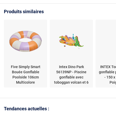
Produits similaires
Five Simply Smart
Intex Dino Park
INTEX To
Bouée Gonflable
56139NP - Piscine
gonflable 
Poolside 106cm
gonflable avec
- 150 x
Multicolore
toboggan volcan et 6
Poi
balles
Tendances actuelles :