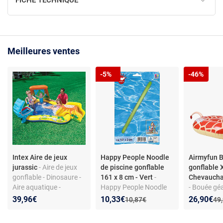
FICHE TECHNIQUE
Meilleures ventes
-5%
-46%
Intex Aire de jeux
Happy People Noodle
Airmyfun 
jurassic
- Aire de jeux
de piscine gonflable
gonflable 
gonflable - Dinosaure -
161 x 8 cm - Vert
-
Chevauchab
Aire aquatique -
Happy People Noodle
- Bouée gé
249x191x109 cm
de piscine gonflable
Giraffe - P
Nouveau prix :
Réduction de :
Nouveau p
Réduction
39,96€
10,33€
26,90€
Ancien prix :
Anc
10,87€
49
161 x 8 cm, vert (sans
ergonomiqu
sélection, 1 pièce)
140 x 105