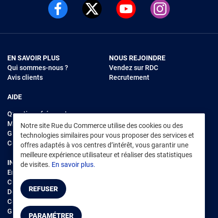
EN SAVOIR PLUS
NOUS REJOINDRE
Qui sommes-nous ?
Vendez sur RDC
Avis clients
Recrutement
AIDE
Questions fréquentes
Modes de règlements
Notre site Rue du Commerce utilise des cookies ou des
Garantie et retours
technologies similaires pour vous proposer des services et
Contacter Rue du Commerce
offres adaptés à vos centres d’intérêt, vous garantir une
meilleure expérience utilisateur et réaliser des statistiques
INFORMATIONS LÉGALES
RENDEZ-VOUS SUR L'APP
de visites.
En savoir plus.
Environnement
CGV
/
CGU Marketplace
REFUSER
Données personnelles
/
Cookies
Gérer mes cookies
PARAMÉTRER