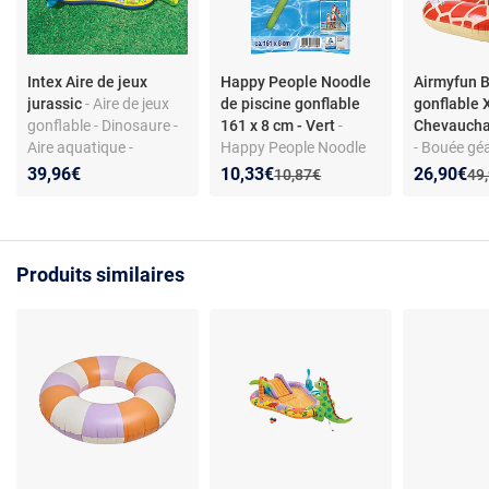
Intex Aire de jeux
Happy People Noodle
Airmyfun 
jurassic
- Aire de jeux
de piscine gonflable
gonflable 
gonflable - Dinosaure -
161 x 8 cm - Vert
-
Chevauchab
Aire aquatique -
Happy People Noodle
- Bouée gé
249x191x109 cm
de piscine gonflable
Giraffe - P
Nouveau prix :
Réduction de :
Nouveau p
Réduction
39,96€
10,33€
26,90€
Ancien prix :
Anc
10,87€
49
161 x 8 cm, vert (sans
ergonomiqu
sélection, 1 pièce)
140 x 105
Produits similaires