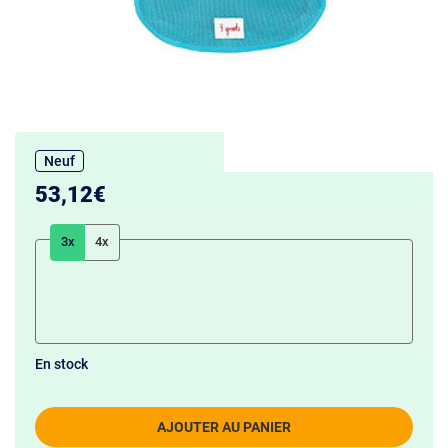
Neuf
53,12€
3x
4x
En stock
AJOUTER AU PANIER