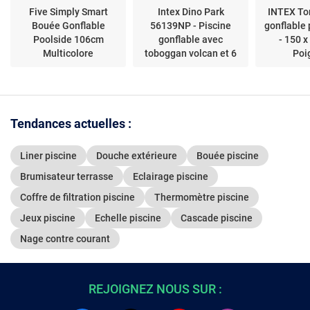
Five Simply Smart
Intex Dino Park
INTEX To
Bouée Gonflable
56139NP - Piscine
gonflable 
Poolside 106cm
gonflable avec
- 150 x
Multicolore
toboggan volcan et 6
Poi
balles
Tendances actuelles :
Liner piscine
Douche extérieure
Bouée piscine
Brumisateur terrasse
Eclairage piscine
Coffre de filtration piscine
Thermomètre piscine
Jeux piscine
Echelle piscine
Cascade piscine
Nage contre courant
REJOIGNEZ NOUS SUR :