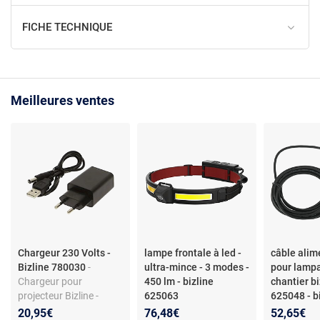
FICHE TECHNIQUE
Meilleures ventes
Chargeur 230 Volts -
lampe frontale à led -
câble alim
Bizline 780030
-
ultra-mince - 3 modes -
pour lampa
Chargeur pour
450 lm - bizline
chantier bi
projecteur Bizline -
625063
625048 - b
Compatible avec Bizline
620004
20,95€
76,48€
52,65€