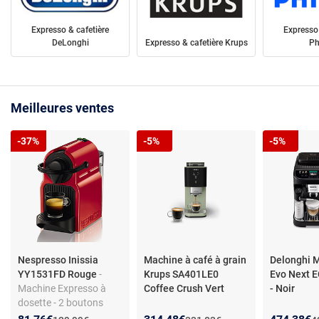
Expresso & cafetière
Expresso 
DeLonghi
Expresso & cafetière Krups
Ph
Meilleures ventes
-37%
-5%
-5%
Nespresso Inissia
Machine à café à grain
Delonghi M
YY1531FD Rouge
-
Krups SA401LE0
Evo Next
Machine Expresso à
Coffee Crush Vert
- Noir
dosette - 2 boutons
avec arrêt automatique