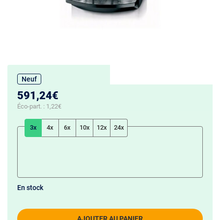
Neuf
591,24€
Éco-part. :
1,22€
3x
4x
6x
10x
12x
24x
En stock
AJOUTER AU PANIER