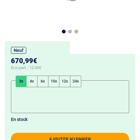
Neuf
670,99€
Éco-part. :
12,50€
3x
4x
6x
10x
12x
24x
En stock
AJOUTER AU PANIER