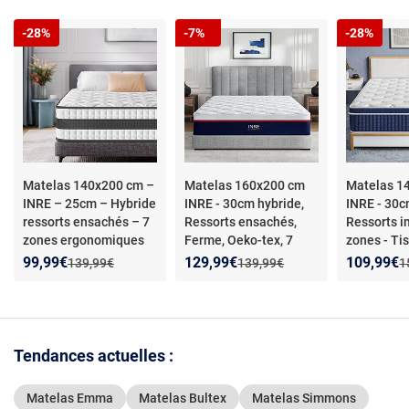
-28%
-7%
-28%
Matelas 140x200 cm –
Matelas 160x200 cm
Matelas 1
INRE – 25cm – Hybride
INRE - 30cm hybride,
INRE - 30c
ressorts ensachés – 7
Ressorts ensachés,
Ressorts i
zones ergonomiques
Ferme, Oeko-tex, 7
zones - Ti
zones
Nouveau prix :
Réduction de :
Nouveau prix :
Réduction de :
Nouveau p
Réduction
99,99€
129,99€
109,99€
Ancien prix :
Ancien prix :
A
139,99€
139,99€
1
Tendances actuelles :
Matelas Emma
Matelas Bultex
Matelas Simmons