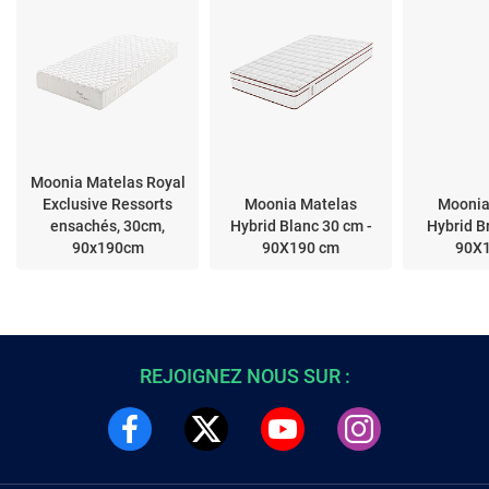
Moonia Matelas Royal
Exclusive Ressorts
Moonia Matelas
Moonia
ensachés, 30cm,
Hybrid Blanc 30 cm -
Hybrid B
90x190cm
90X190 cm
90X
REJOIGNEZ NOUS SUR :