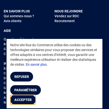
EN SAVOIR PLUS
NOUS REJOINDRE
Qui sommes-nous ?
Vendez sur RDC
Avis clients
Recrutement
AIDE
Questions fréquentes
Modes de règlements
Notre site Rue du Commerce utilise des cookies ou des
Garantie et retours
technologies similaires pour vous proposer des services et
Contacter Rue du Commerce
offres adaptés à vos centres d’intérêt, vous garantir une
meilleure expérience utilisateur et réaliser des statistiques
INFORMATIONS LÉGALES
RENDEZ-VOUS SUR L'APP
de visites.
En savoir plus.
Environnement
CGV
/
CGU Marketplace
REFUSER
Données personnelles
/
Cookies
Gérer mes cookies
PARAMÉTRER
Mentions légales
Accessibilité : non conforme
ACCEPTER
Notice d'accessibilité