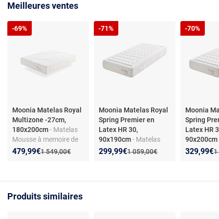
Meilleures ventes
-69%
-71%
-70%
Moonia Matelas Royal
Moonia Matelas Royal
Moonia Ma
Multizone -27cm,
Spring Premier en
Spring Pre
180x200cm
- Matelas
Latex HR 30,
Latex HR 3
Mousse à memoire de
90x190cm
- Matelas
90x200c
forme Royal Multizone
Royal Spring Premier en
Royal Spri
Nouveau prix :
Réduction de :
Nouveau prix :
Réduction de :
Nouveau p
Réduction
479,99€
299,99€
329,99€
Ancien prix :
Ancien prix :
A
1 549,00€
1 059,00€
1
-27cm, 180x200cm -
Latex HR 30,
Latex HR 3
Moonia
90x190cm - Moonia
90x200cm 
Produits similaires