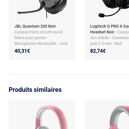
JBL Quantum 200 Noir
-
Logitech G PRO X G
Casque-micro circum-aural
Headset Noir
- Casqu
filaire pour gamer -
Son stéréo - Connexion
Microphone rétractable - Jack
jack 3.5 mm - Noir
3.5 mm - Compatible PC / Mac
40,31€
82,74€
/ Consoles / Mobiles
Produits similaires