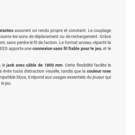
urantes
assurent un rendu propre et constant. Le couplage
ur suivre les sons de déplacement ou de rechargement. Grâce
t, sans perdre le fil de l'action. Le format arceau répartit la
PEED apporte une
connexion sans fil fiable pour le jeu
, et le
a le
jack avec câble de 1800 mm
. Cette flexibilité facilite le
évite toute distraction visuelle, tandis que la
couleur rose
mpatible Xbox, il répond aux usages essentiels du joueur qui
le jeu.