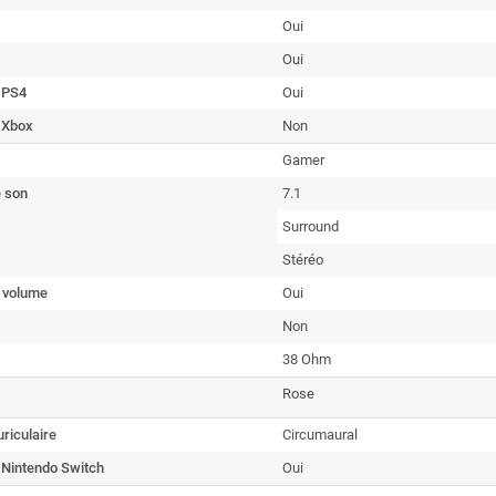
Oui
Oui
 PS4
Oui
 Xbox
Non
Gamer
 son
7.1
Surround
Stéréo
u volume
Oui
Non
38 Ohm
Rose
riculaire
Circumaural
 Nintendo Switch
Oui