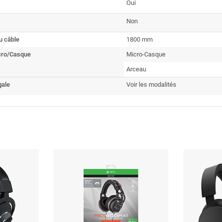
Oui
Non
u câble
1800 mm
cro/Casque
Micro-Casque
Arceau
gale
Voir les modalités