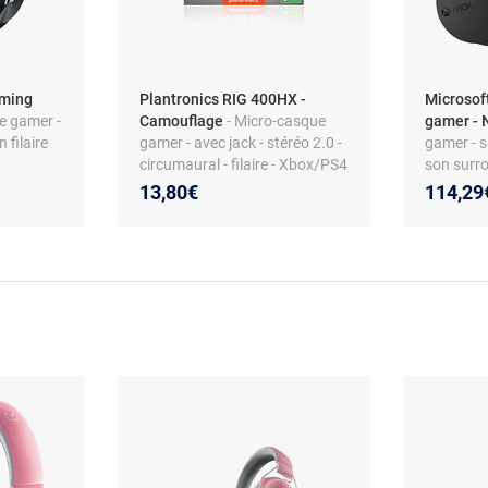
aming
Plantronics RIG 400HX -
Microsof
e gamer -
Camouflage
- Micro-casque
gamer - 
 filaire
gamer - avec jack - stéréo 2.0 -
gamer - sa
circumaural - filaire - Xbox/PS4
son surro
Xbox
13,80€
114,29