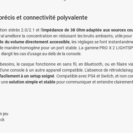
précis et connectivité polyvalente
tion stéréo 2.0/2.1 et l'
impédance de 38 Ohm adaptée aux sources co
al améliore la concentration en réduisant les bruits ambiants, utile po
le du volume directement accessible
, les réglages se font instantanémen
 de manière homogène pour un port stable. La gamme PRO X 2 LIGHTS
élargit les cas d'usage au-delà de la console.
 besoins, le casque fonctionne en sans fil, en Bluetooth, ou en filaire vi
'une console à un autre appareil compatible. L'absence de rétroéclairage 
 facilement à un setup soigné
. Compatible avec PS4 et Switch, et non co
e une
solution simple et stable
pour communiquer et entendre clairement 
n jeu
ack