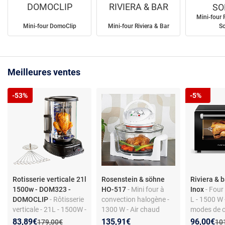
DOMOCLIP
RIVIERA & BAR
SO
Mini-four 
Mini-four DomoClip
Mini-four Riviera & Bar
S
Meilleures ventes
-53%
-5%
Rotisserie verticale 21l
Rosenstein & söhne
Riviera & 
1500w - DOM323 -
HO-517
- Mini four à
Inox
- Four
DOMOCLIP
- Rôtisserie
convection halogène -
L - 1500 W 
verticale - 21L - 1500W -
1300 W - Air chaud
modes de c
Grill volaille et viande -
avec ventilateur -
Tournebroc
Nouveau prix :
Réduction de :
Nouveau p
Réduction
83,89€
135,91€
96,00€
Ancien prix :
Anc
179,00€
10