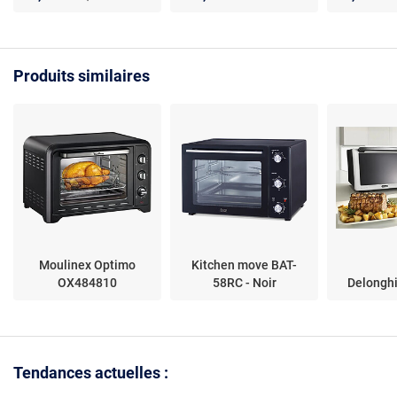
Inox - Noir
Minuterie mécanique
Inox/Noir
60 min - Fonction
autonettoyante - Plage
65 à 250 °C -
Produits similaires
Accessoires inclus
Moulinex Optimo
Kitchen move BAT-
OX484810
58RC - Noir
Delongh
Tendances actuelles :