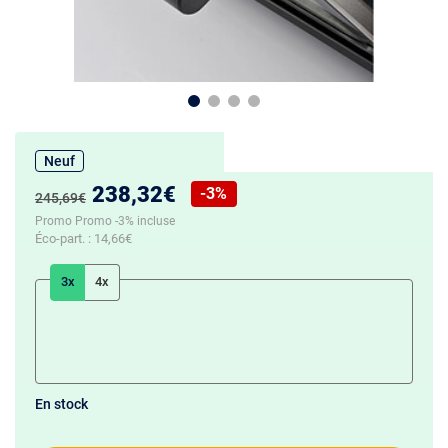
Neuf
Nouveau prix :
238,32€
-3%
Ancien prix :
245,69€
Réduction de :
Promo Promo -3% incluse
Éco-part. :
14,66€
3x
4x
En stock