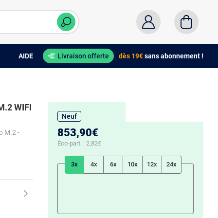
AIDE
Livraison offerte
dès 19€
sans abonnement !
M.2 WIFI
Neuf
853,90€
 M.2 -
Éco-part. :
2,82€
3x
4x
6x
10x
12x
24x