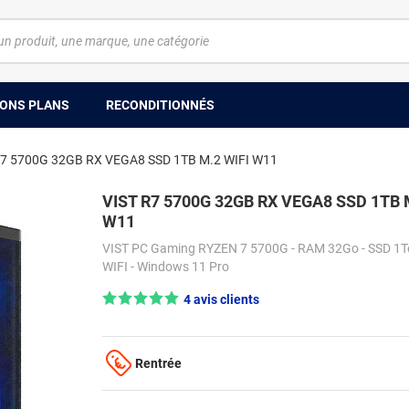
ONS PLANS
RECONDITIONNÉS
R7 5700G 32GB RX VEGA8 SSD 1TB M.2 WIFI W11
VIST R7 5700G 32GB RX VEGA8 SSD 1TB 
W11
VIST PC Gaming RYZEN 7 5700G - RAM 32Go - SSD 1To
WIFI - Windows 11 Pro
Note : 5/5 —
4 avis clients
Rentrée