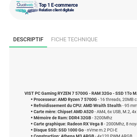
Top 1 E-commerce
Relation client digitale
DESCRIPTIF
FICHE TECHNIQUE
VIST PC Gaming RYZEN 7 5700G - RAM 32Go - SSD 1To M.2
Processeur: AMD Ryzen 7 5700G
- 16 threads, 20MB 
Refroidissement du CPU: AMD Wraith Stealth
- 95 m
Carte mère: Chipset AMD A520
- AM4, 6x USB, M.2, 4
Mémoire de Ram: DDR4 32GB
- 3200Mhz
Carte graphique: Radeon RX Vega 8
- 2000Mhz, 8 no
Disque SSD: SSD 1000 Go
- nVme m.2 PCI-E
Construction: Athena M3 ARGB
- 4x120 PWM ARGB