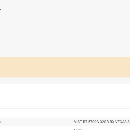
z
n
VIST R7 5700G 32GB RX VEGA8 S