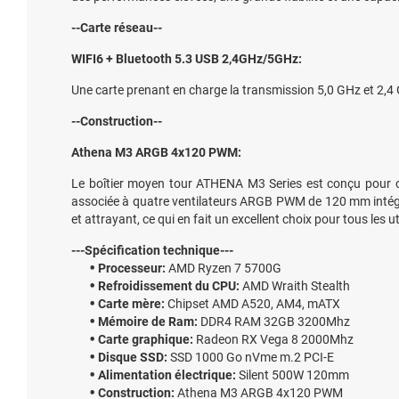
--Carte réseau--
WIFI6 + Bluetooth 5.3 USB 2,4GHz/5GHz:
Une carte prenant en charge la transmission 5,0 GHz et 2,4 GH
--Construction--
Athena M3 ARGB 4x120 PWM:
Le boîtier moyen tour ATHENA M3 Series est conçu pour op
associée à quatre ventilateurs ARGB PWM de 120 mm intégrés, 
et attrayant, ce qui en fait un excellent choix pour tous les ut
---Spécification technique---
Processeur:
AMD Ryzen 7 5700G
Refroidissement du CPU:
AMD Wraith Stealth
Carte mère:
Chipset AMD A520, AM4, mATX
Mémoire de Ram:
DDR4 RAM 32GB 3200Mhz
Carte graphique:
Radeon RX Vega 8 2000Mhz
Disque SSD:
SSD 1000 Go nVme m.2 PCI-E
Alimentation électrique:
Silent 500W 120mm
Construction:
Athena M3 ARGB 4x120 PWM