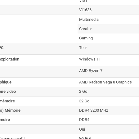
VIST
VI1636
Multimédia
Creator
Gaming
PC
Tour
xploitation
Windows 11
r
AMD Ryzen 7
aphique
AMD Radeon Vega 8 Graphics
ire vidéo
2 Go
a mémoire
32 Go
s) Mémoire
DDR4 3200 MHz
moire
DDR4
Oui
éseau sans-fil
Wi-Fi 6