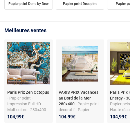
Papier peint Done by Deer
Papier peint Decopine
Papier p
Meilleures ventes
Paris Prix Zen Octopus
PARIS PRIX Vacances
Paris Prix 
- Papier peint -
au Bord de la Mer
Energy - 3
Impression Full HD -
280x400
- Papier peint
Papier peint
Multicolore - 280x400
décoratif - Papier
Haute réso
cm
intissé 110 g/mÂ² -
dpi - Multic
104,99€
104,99€
104,99€
Haute résolution - Pour
Dimensions
toutes pièces
cm