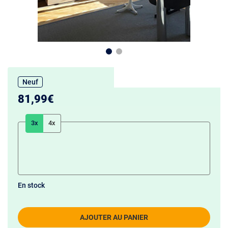
Neuf
81,99€
3x
4x
En stock
AJOUTER AU PANIER