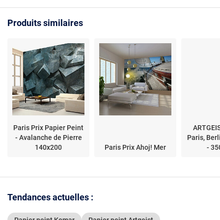
Produits similaires
Paris Prix Papier Peint
ARTGEIS
- Avalanche de Pierre
Paris, Ber
140x200
Paris Prix Ahoj! Mer
- 3
Tendances actuelles :
Papier peint Komar
Papier peint Artgeist