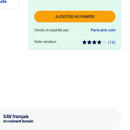
uite
AJOUTER AU PANIER
Vendu et expédié par :
Paris-prix.com
Note vendeur :
(16)
SAV français
et vraiment humain