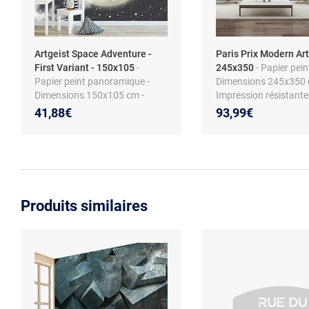
Artgeist Space Adventure -
Paris Prix Modern Art
First Variant - 150x105
-
245x350
- Papier pein
Papier peint panoramique -
Dimensions 245x350 
Dimensions 150x105 cm -
Impression résistante 
Autocollant
41,88€
93,99€
Produits similaires