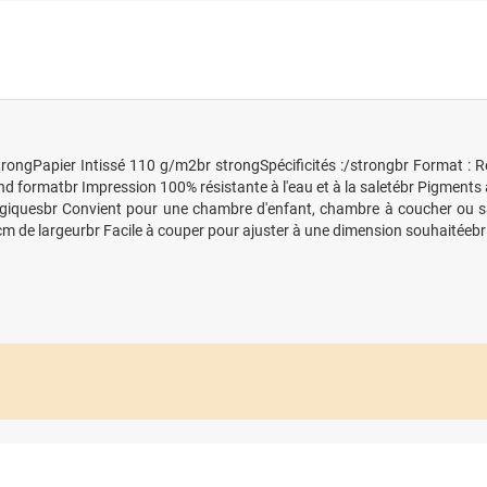
trongPapier Intissé 110 g/m2br strongSpécificités :/strongbr Format : 
d formatbr Impression 100% résistante à l'eau et à la saletébr Pigments a
logiquesbr Convient pour une chambre d'enfant, chambre à coucher ou 
 de largeurbr Facile à couper pour ajuster à une dimension souhaitéebr 