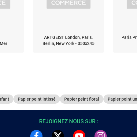
ARTGEIST London, Paris,
Paris Pr
 Mer
Berlin, New York - 350x245
nfant
Papier peint intissé
Papier peint floral
Papier peint un
REJOIGNEZ NOUS SUR :