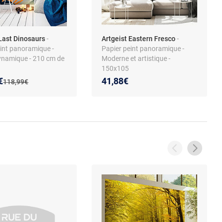
 Last Dinosaurs
-
Artgeist Eastern Fresco
-
eint panoramique -
Papier peint panoramique -
namique - 210 cm de
Moderne et artistique -
150x105
 prix :
on de :
€
41,88€
Ancien prix :
118,99€