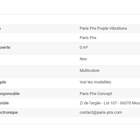
n
Paris Prix Purple Vibrations
Paris Prix
uverte
0 m³
Non
Multicolore
gale
Voir les modalités
esponsable
Paris Prix Concept
stale
Zi de l'argile - Lot 107 - 06370 Mo
ectronique
contact@paris-prix.com