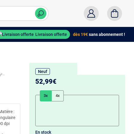
Livraison offerte
dès 19€
sans abonnement !
Neuf
² -
52,99€
3x
4x
atière :
angulaire
00 dpi
En stock