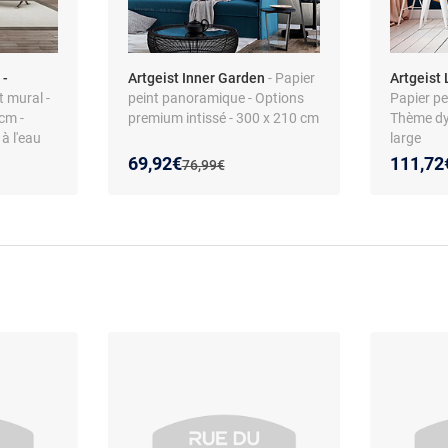
 -
Artgeist Inner Garden
- Papier
Artgeist
t mural -
peint panoramique - Options
Papier p
cm -
premium intissé - 300 x 210 cm
Thème dy
à l'eau
large
Nouveau prix :
Réduction de :
Nouveau
Réducti
69,92€
111,72
Ancien prix :
76,99€