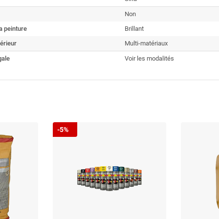
Non
a peinture
Brillant
érieur
Multi-matériaux
gale
Voir les modalités
-5%