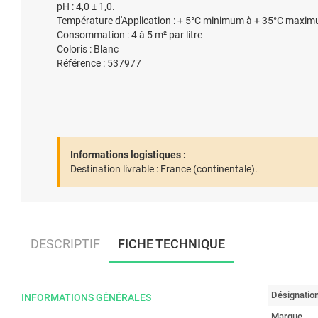
pH : 4,0 ± 1,0.
Température d'Application : + 5°C minimum à + 35°C maxi
Consommation : 4 à 5 m² par litre
Coloris : Blanc
Référence : 537977
Informations logistiques :
Destination livrable :
France (continentale).
DESCRIPTIF
FICHE TECHNIQUE
Désignatio
INFORMATIONS GÉNÉRALES
Marque