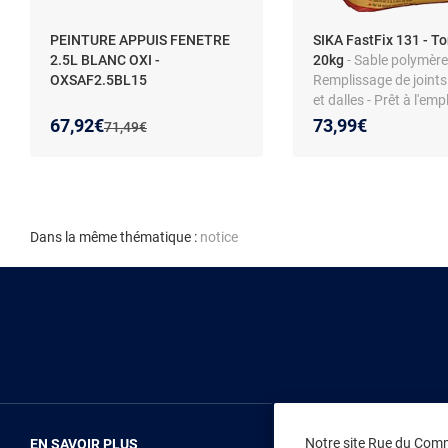
PEINTURE APPUIS FENETRE
SIKA FastFix 131 - T
2.5L BLANC OXI -
20kg
- Sable polymère
OXSAF2.5BL15
Remplissage de joints
et dalles - Prêt à l'empl
Application facile - R
Nouveau prix :
Réduction de :
67,92€
73,99€
Ancien prix :
71,49€
durable
Dans la même thématique :
notice
Notre site Rue du Comme
EN SAVOIR PLUS
NOUS REJOIN