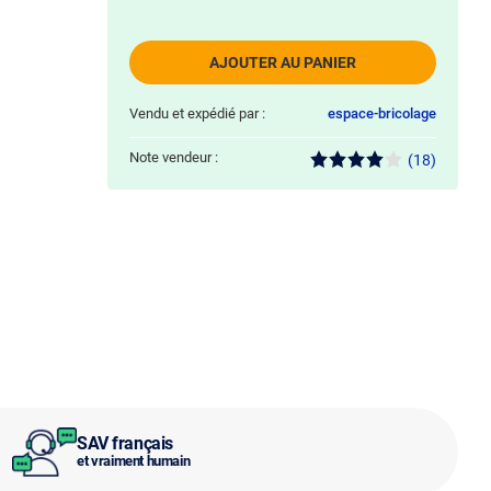
AJOUTER AU PANIER
Vendu et expédié par :
espace-bricolage
Note vendeur :
(18)
SAV français
et vraiment humain