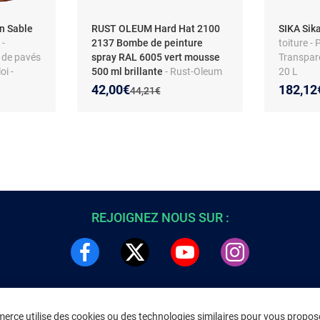
on Sable
RUST OLEUM Hard Hat 2100
SIKA Sik
 -
2137 Bombe de peinture
toiture - 
 de pavés
spray RAL 6005 vert mousse
Transpar
oi -
500 ml brillante
- Rust-Oleum
20 L
ésistance
Hard Hat RAL 6005 Vert
Nouveau prix :
Réduction de :
42,00€
182,12
Ancien prix :
44,21€
Mousse 500 ml - Peinture
aérosol industrielle brillante
(série 2100) pour acier, bois et
béton, séchage 10–15 min,
couverture 3–4 m²
REJOIGNEZ NOUS SUR :
rce utilise des cookies ou des technologies similaires pour vous propose
DRE
INFORMATIONS LÉGALES