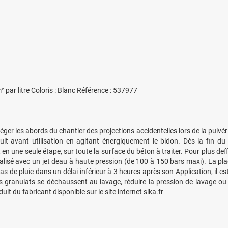
ar litre Coloris : Blanc Référence : 537977
ger les abords du chantier des projections accidentelles lors de la pulvér
uit avant utilisation en agitant énergiquement le bidon. Dès la fin du
 une seule étape, sur toute la surface du béton à traiter. Pour plus deffi
éalisé avec un jet deau à haute pression (de 100 à 150 bars maxi). La pl
cas de pluie dans un délai inférieur à 3 heures après son Application, il e
les granulats se déchaussent au lavage, réduire la pression de lavage ou 
uit du fabricant disponible sur le site internet sika.fr