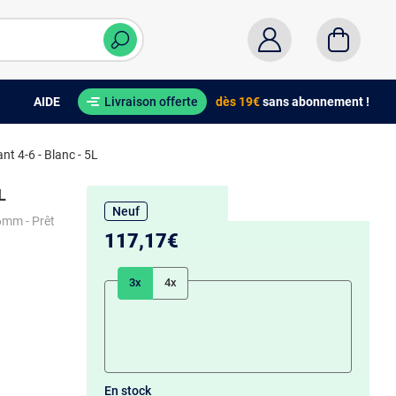
AIDE
Livraison offerte
dès 19€
sans abonnement !
t 4-6 - Blanc - 5L
L
Neuf
6mm - Prêt
117,17€
3x
4x
En stock