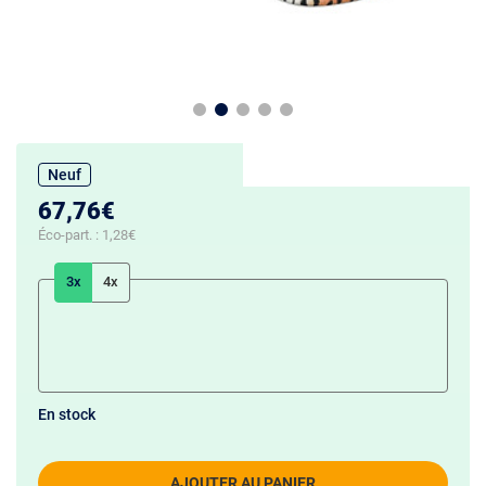
Neuf
67,76€
Éco-part. :
1,28€
3x
4x
En stock
AJOUTER AU PANIER