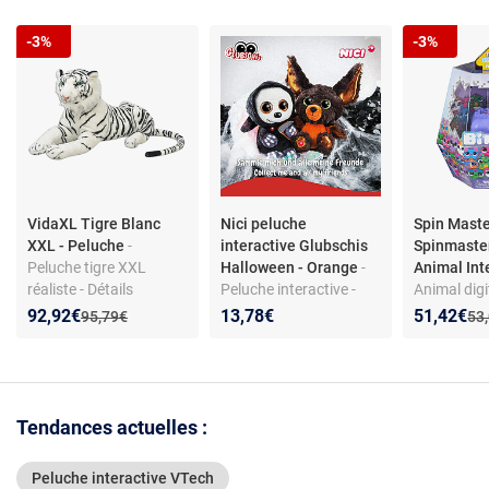
-3%
-3%
VidaXL Tigre Blanc
Nici peluche
Spin Mast
XXL - Peluche
-
interactive Glubschis
Spinmaste
Peluche tigre XXL
Halloween - Orange
-
Animal Int
réaliste - Détails
Peluche interactive -
Animal digi
soignés - 146 x 40 cm -
collection Glubschis -
Interactif e
Nouveau prix :
Réduction de :
Nouveau p
Réduction
92,92€
13,78€
51,42€
Ancien prix :
Anc
95,79€
53
Polyester doux
thème Halloween -
Piles inclu
matière peluche - dès la
ans
naissance
Tendances actuelles :
Peluche interactive VTech