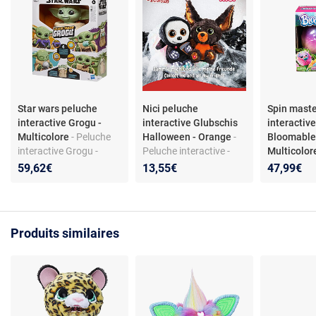
Star wars peluche
Nici peluche
Spin mast
interactive Grogu -
interactive Glubschis
interactiv
Multicolore
- Peluche
Halloween - Orange
-
Bloomables
interactive Grogu -
Peluche interactive -
Multicolo
textile - fonctionne avec
collection Glubschis -
interactiv
59,62€
13,55€
47,99€
piles AA - dès 4 ans
thème Halloween -
- fleur mag
matière peluche - dès la
électroniqu
naissance
incluses - 
Produits similaires