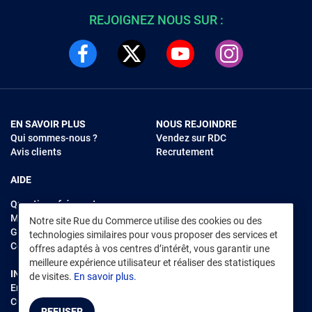
REJOIGNEZ NOUS SUR :
EN SAVOIR PLUS
NOUS REJOINDRE
Qui sommes-nous ?
Vendez sur RDC
Avis clients
Recrutement
AIDE
Questions fréquentes
Modes de règlements
Notre site Rue du Commerce utilise des cookies ou des
Garantie et retours
technologies similaires pour vous proposer des services et
Contacter Rue du Commerce
offres adaptés à vos centres d’intérêt, vous garantir une
meilleure expérience utilisateur et réaliser des statistiques
INFORMATIONS LÉGALES
RENDEZ-VOUS SUR L'APP
de visites.
En savoir plus.
Environnement
CGV
/
CGU Marketplace
REFUSER