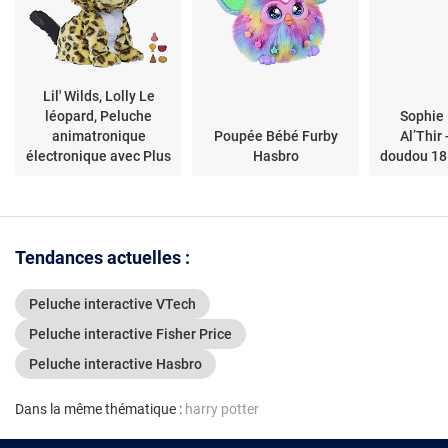
Lil' Wilds, Lolly Le
léopard, Peluche
Sophie 
animatronique
Poupée Bébé Furby
Al’Thir
électronique avec Plus
Hasbro
doudou 18
de 40 Sons et ré
Tendances actuelles :
Peluche interactive VTech
Peluche interactive Fisher Price
Peluche interactive Hasbro
Dans la même thématique :
harry potter