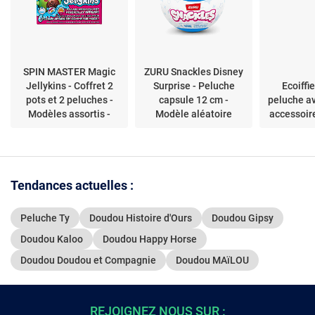
SPIN MASTER Magic
ZURU Snackles Disney
Jellykins - Coffret 2
Surprise - Peluche
Ecoiffi
pots et 2 peluches -
capsule 12 cm -
peluche av
Modèles assortis -
Modèle aléatoire
accessoire
Multicolore
Tendances actuelles :
Peluche Ty
Doudou Histoire d'Ours
Doudou Gipsy
Doudou Kaloo
Doudou Happy Horse
Doudou Doudou et Compagnie
Doudou MAïLOU
REJOIGNEZ NOUS SUR :