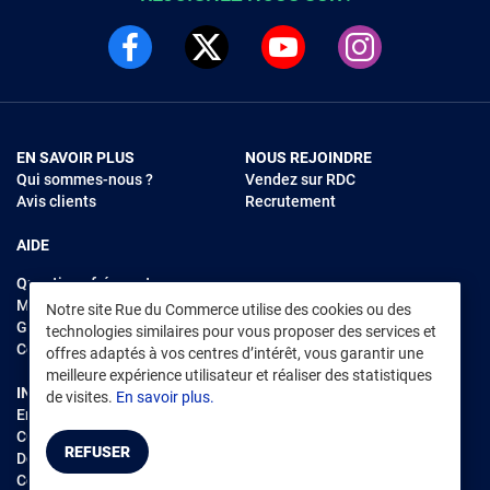
EN SAVOIR PLUS
NOUS REJOINDRE
Qui sommes-nous ?
Vendez sur RDC
Avis clients
Recrutement
AIDE
Questions fréquentes
Modes de règlements
Notre site Rue du Commerce utilise des cookies ou des
Garantie et retours
technologies similaires pour vous proposer des services et
Contacter Rue du Commerce
offres adaptés à vos centres d’intérêt, vous garantir une
meilleure expérience utilisateur et réaliser des statistiques
INFORMATIONS LÉGALES
RENDEZ-VOUS SUR L'APP
de visites.
En savoir plus.
Environnement
CGV
/
CGU Marketplace
REFUSER
Données personnelles
/
Cookies