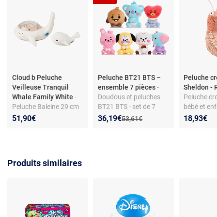
Cloud b Peluche
Peluche BT21 BTS –
Peluche cr
Veilleuse Tranquil
ensemble 7 pièces
-
Sheldon -
Whale Family White
-
Doudous et peluches
Peluche cr
Peluche Baleine 29 cm
BT21 BTS - set de 7
bébé et enf
personnages - tissu
doux - non 
Nouveau prix :
Réduction de :
51,90€
36,19€
18,93€
Ancien prix :
53,61€
peluche doux - non
sans musiq
lumineux - sans
naissance
musique - non interactif
Produits similaires