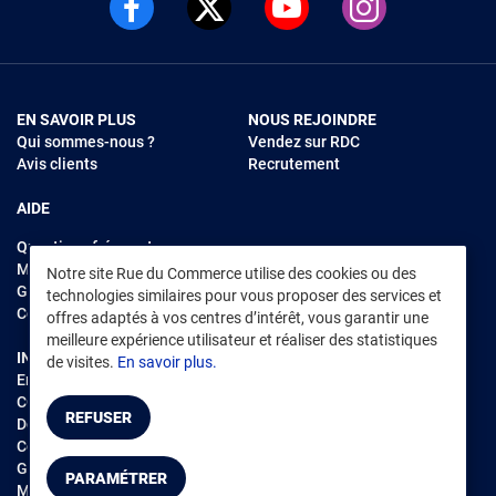
EN SAVOIR PLUS
NOUS REJOINDRE
Qui sommes-nous ?
Vendez sur RDC
Avis clients
Recrutement
AIDE
Questions fréquentes
Modes de règlements
Notre site Rue du Commerce utilise des cookies ou des
Garantie et retours
technologies similaires pour vous proposer des services et
Contacter Rue du Commerce
offres adaptés à vos centres d’intérêt, vous garantir une
meilleure expérience utilisateur et réaliser des statistiques
INFORMATIONS LÉGALES
RENDEZ-VOUS SUR L'APP
de visites.
En savoir plus.
Environnement
CGV
/
CGU Marketplace
REFUSER
Données personnelles
/
Cookies
Gérer mes cookies
PARAMÉTRER
Mentions légales