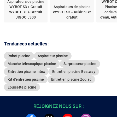
Aspirateurs de piscine
WYBOT C
WYBOT S3 + Gratuit
Aspirateurs de piscine
Piscine
WYBOT B1 + Gratuit
WYBOT S3 + Kukirin G2
Fond/Pa
JIGOO J300
gratuit
d'eau, Au
min, Déb
Cha
Tendances actuelles :
Robot piscine
Aspirateur piscine
Manche télescopique piscine
Surpresseur piscine
Entretien piscine Intex
Entretien piscine Bestway
Kit d'entretien piscine
Entretien piscine Zodiac
Epuisette piscine
REJOIGNEZ NOUS SUR :