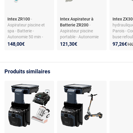
Intex ZR100
-
Intex Aspirateur à
Intex ZX3
Aspirateur piscine et
Batterie ZR200
-
hydraulique
spa - Batterie -
Aspirateur piscine
Parois - C
Autonomie 50 min -
portable - Autonomie
buse refou
Manche télescopique
100 min - Manche
Alimentati
Nouveau p
Réduction
148,00€
121,30€
97,26€
Anc
10
2.80 m
télescopique 280 cm
hydrauliqu
Produits similaires