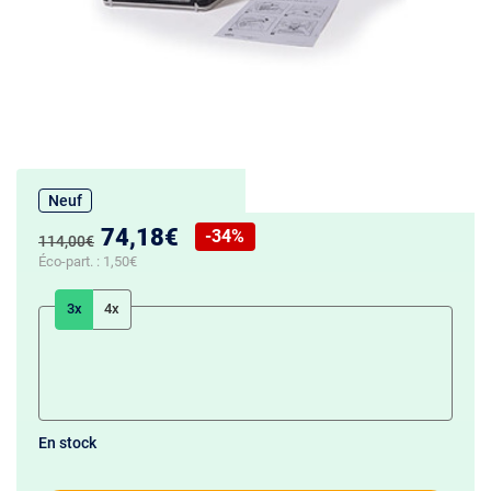
Neuf
Nouveau prix :
74,18€
-34%
Ancien prix :
114,00€
Réduction de :
Éco-part. :
1,50€
3x
4x
En stock