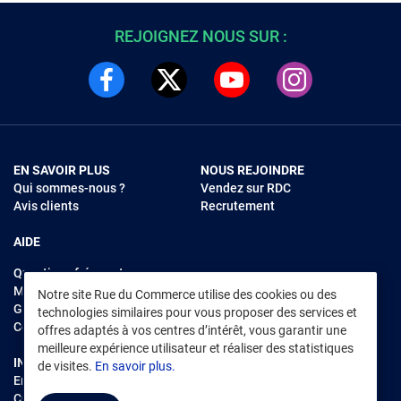
REJOIGNEZ NOUS SUR :
EN SAVOIR PLUS
NOUS REJOINDRE
Qui sommes-nous ?
Vendez sur RDC
Avis clients
Recrutement
AIDE
Questions fréquentes
Modes de règlements
Notre site Rue du Commerce utilise des cookies ou des
Garantie et retours
technologies similaires pour vous proposer des services et
Contacter Rue du Commerce
offres adaptés à vos centres d’intérêt, vous garantir une
meilleure expérience utilisateur et réaliser des statistiques
INFORMATIONS LÉGALES
RENDEZ-VOUS SUR L'APP
de visites.
En savoir plus.
Environnement
CGV
/
CGU Marketplace