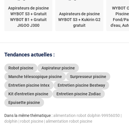
Aspirateurs de piscine
WYBOT C
WYBOT S3 + Gratuit
Aspirateurs de piscine
Piscine
WYBOT B1 + Gratuit
WYBOT S3 + Kukirin G2
Fond/Pa
JIGOO J300
gratuit
d'eau, Au
min, Déb
Cha
Tendances actuelles :
Robot piscine
Aspirateur piscine
Manche télescopique piscine
Surpresseur piscine
Entretien piscine Intex
Entretien piscine Bestway
Kit d'entretien piscine
Entretien piscine Zodiac
Epuisette piscine
Dans la même thématique :
alimentation robot dolphin 99956050
|
dolphin
|
robot piscine
|
alimentation robot piscine