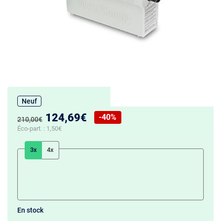
Neuf
Nouveau prix :
124,69€
-40%
Ancien prix :
210,00€
Réduction de :
Éco-part. :
1,50€
3x
4x
En stock